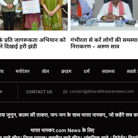
 के प्रति जागरूकता अभियान को
गंभीरता से करें लोगों की समस्य
ने दिखाई हरी झंडी
निराकरण – अरुण साव
रीय
मनोरंजन
खेल
क्राइम
धर्म
स्वास्थ्य
सबसे 
n
contact@bharatbhaskarnews.com
CONTACT US
या जुनून, कलम की ताकत, जन-जन के साथ भारत भास्कर,, जो कहेंगे सच कहे
भारत भास्कर.com News के लिए