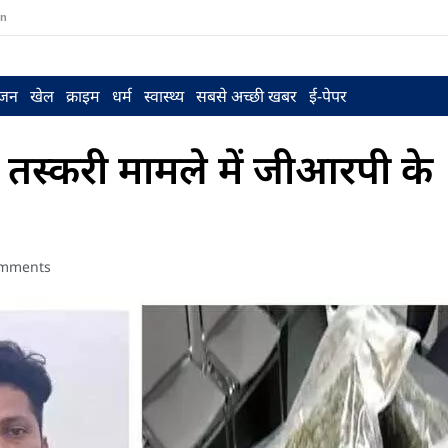
in
ंजन
खेल
क्राइम
धर्म
स्वास्थ्य
सबसे अच्छी खबर
ई-पेपर
 तस्करी मामले में जीआरपी के
mments