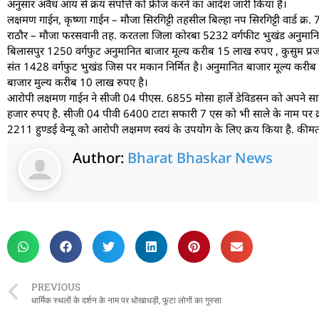
अनुसार अवैध आय से क्रय संपत्ति को फ्रीज करने का आदेश जारी किया है।
लक्षमण गाईन, कृष्णा गाईन – मौजा सिरगिट्टी तहसील बिल्हा नप सिरगिट्टी वार्ड क्
राठौर – मौजा फरसवानी तह. करतला जिला कोरबा 5232 वर्गफीट भुखंड अनुमानित ब
बिलासपुर 1250 वर्गफुट अनुमानित बाजार मूल्य करीब 15 लाख रुपए , कुसुम प्रजापति
संत 1428 वर्गफुट भुखंड जिस पर मकान निर्मित है। अनुमानित बाजार मूल्य करीब 40
बाजार मुल्य करीब 10 लाख रुपए है।
आरोपी लक्षमण गाईन ने सीजी 04 पीएस. 6855 मोसा हार्ले डेविडसन को अपने साल
हजार रुपए है. सीजी 04 पीवी 6400 टाटा सफारी 7 एस को भी साले के नाम पर 
2211 हुण्डई वेन्यू को आरोपी लक्षमण स्वयं के उपयोग के लिए क्रय किया है. क
Author:
Bharat Bhaskar News
rketing Hack4U
 Network
zz4Ai
tal Convey
n Yatra
k Daman
w Schloar Hub
PREVIOUS
धार्मिक स्थलों के दर्शन के नाम पर धोखाधड़ी, फूटा लोगों का गुस्सा