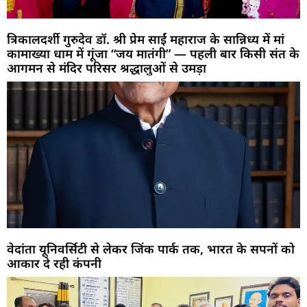
त्रिकालदर्शी गुरुदेव डॉ. श्री प्रेम साईं महाराज के सान्निध्य में मां
कामाख्या धाम में गूंजा “जय मातंगी” — पहली बार किसी संत के
आगमन से मंदिर परिसर श्रद्धालुओं से उमड़ा
वेदांता यूनिवर्सिटी से लेकर जिंक पार्क तक, भारत के सपनों को
आकार दे रही कंपनी