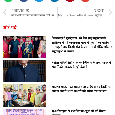
PREVIOUS
NEXT
कांसा-पीतल चमकाने के नाम पर ठगी, आरोपी गिरफ्तार
Mahila Samridhi Yojana: खुशखबरी, जल्द महिलाओं को मिलेंगे 2500 रुपये, योजना को कैबिनेट से मिली मंजूरी
और पढ़ें
त्रिकालदर्शी गुरुदेव डॉ. श्री प्रेम साईं महाराज के
सान्निध्य में मां कामाख्या धाम में गूंजा “जय मातंगी”
— पहली बार किसी संत के आगमन से मंदिर परिसर
श्रद्धालुओं से उमड़ा
वेदांता यूनिवर्सिटी से लेकर जिंक पार्क तक, भारत के
सपनों को आकार दे रही कंपनी
भाजपा मण्डल का सख़्त रुख़: अवैध शराब बिक्री पर
लगाम लगाने थाना प्रभारी को सौंपा गया ज्ञापन
भू-अधिग्रहण से प्रभावित 86 युवाओं को मिला