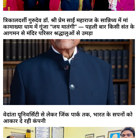
त्रिकालदर्शी गुरुदेव डॉ. श्री प्रेम साईं महाराज के सान्निध्य में मां
कामाख्या धाम में गूंजा “जय मातंगी” — पहली बार किसी संत के
आगमन से मंदिर परिसर श्रद्धालुओं से उमड़ा
वेदांता यूनिवर्सिटी से लेकर जिंक पार्क तक, भारत के सपनों को
आकार दे रही कंपनी