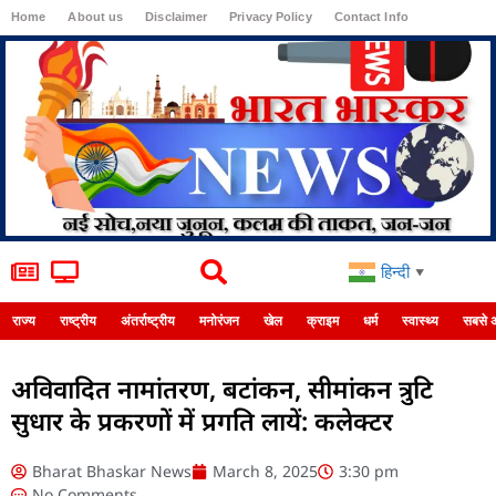
Home
About us
Disclaimer
Privacy Policy
Contact Info
Login
हिन्दी
▼
राज्य
राष्ट्रीय
अंतर्राष्ट्रीय
मनोरंजन
खेल
क्राइम
धर्म
स्वास्थ्य
सबसे 
अविवादित नामांतरण, बटांकन, सीमांकन त्रुटि
सुधार के प्रकरणों में प्रगति लायें: कलेक्टर
Bharat Bhaskar News
March 8, 2025
3:30 pm
No Comments