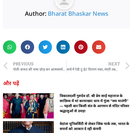
Author:
Bharat Bhaskar News
rketing Hack4U
 Network
zz4Ai
tal Convey
n Yatra
k Daman
w Schloar Hub
PREVIOUS
NEXT
गोली-बारूद की भाषा छोड़ कर आत्मसमर्पण करें नक्सली : विष्णुदेव साय
मार्च में रेडी टू ईट वितरण रुका, मंत्री लक्ष्मी राजवाड़े घिरीं
और पढ़ें
त्रिकालदर्शी गुरुदेव डॉ. श्री प्रेम साईं महाराज के
सान्निध्य में मां कामाख्या धाम में गूंजा “जय मातंगी”
— पहली बार किसी संत के आगमन से मंदिर परिसर
श्रद्धालुओं से उमड़ा
वेदांता यूनिवर्सिटी से लेकर जिंक पार्क तक, भारत के
सपनों को आकार दे रही कंपनी