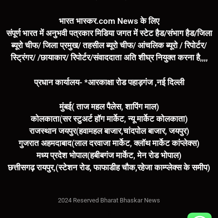
भारत भास्कर.com News के लिए
संपूर्ण भारत में अनुभवी पत्रकार मिडिया जगत में स्टेट हैड/संभाग हैड/जिला
ब्यूरो चीफ/ जिला प्रमुख/ तहसील ब्यूरो चीफ/ आंचलिक ब्यूरो / रिपोर्टर/
स्ट्रिंगर/ /छायाकार/ रिपोर्टर/संवाददाता अति शीघ्र नियुक्त करना है,,,,
प्रधान कार्यालय- *आरकाक्षा रोड पहाड़गंज ,नई दिल्ली
मुंबई( ताज महल पैलेस, शापिंग माल)
कोलकाता(सर स्टुअर्ट हॉग मार्केट, न्यू मार्केट कोलकाता)
राजस्थान जयपुर(हवामहल बाजार,चांदपोल बाजार, जयपुर)
गुजरात अहमदाबाद(लाल दरवाजा मार्केट, क्लॉथ मार्केट कांप्लेक्स)
मध्य प्रदेश भोपाल(हबीबगंज मार्केट, मेन रोड भोपाल)
छत्तीसगढ़ रायपुर,(स्टेशन रोड, फाफाडीह चौक,रहेजा काम्प्लेक्स के समीप)
2024 Reserved Bharat Bhaskar News
Marketing Hack4U
7k Network
Buzz4Ai
Digital Convey
Earn Yatra