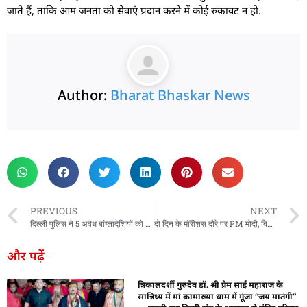
जाते हैं, ताकि आम जनता को सेवाएं प्रदान करने में कोई रुकावट न हो.
Author:
Bharat Bhaskar News
rketing Hack4U
 Network
zz4Ai
tal Convey
n Yatra
k Daman
w Schloar Hub
PREVIOUS
NEXT
दिल्ली पुलिस ने 5 अवैध बांग्लादेशियों को किया गिरफ्तार, किए जाएंगे डिपोर्ट
दो दिन के मॉरीशस दौरे पर PM मोदी, बिहारी ‘गीत गवई’ से महिलाओं ने किया स्वागत, कल राष्ट्रीय समारोह में शामिल होंगे प्रधानमंत्री
और पढ़ें
त्रिकालदर्शी गुरुदेव डॉ. श्री प्रेम साईं महाराज के
सान्निध्य में मां कामाख्या धाम में गूंजा “जय मातंगी”