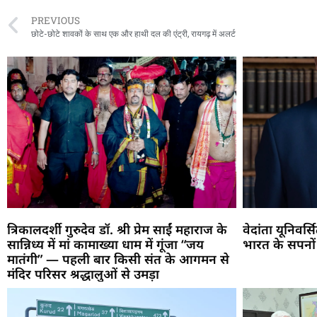
PREVIOUS
छोटे-छोटे शावकों के साथ एक और हाथी दल की एंट्री, रायगढ़ में अलर्ट
त्रिकालदर्शी गुरुदेव डॉ. श्री प्रेम साईं महाराज के
वेदांता यूनिवर्
सान्निध्य में मां कामाख्या धाम में गूंजा “जय
भारत के सपनों
मातंगी” — पहली बार किसी संत के आगमन से
मंदिर परिसर श्रद्धालुओं से उमड़ा