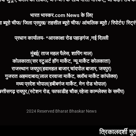
भारत भास्कर.com News के लिए
ा ब्यूरो चीफ/ जिला प्रमुख/ तहसील ब्यूरो चीफ/ आंचलिक ब्यूरो / रिपोर्टर/ स्ट्र
प्रधान कार्यालय- *आरकाक्षा रोड पहाड़गंज ,नई दिल्ली
मुंबई( ताज महल पैलेस, शापिंग माल)
कोलकाता(सर स्टुअर्ट हॉग मार्केट, न्यू मार्केट कोलकाता)
राजस्थान जयपुर(हवामहल बाजार,चांदपोल बाजार, जयपुर)
गुजरात अहमदाबाद(लाल दरवाजा मार्केट, क्लॉथ मार्केट कांप्लेक्स)
मध्य प्रदेश भोपाल(हबीबगंज मार्केट, मेन रोड भोपाल)
छत्तीसगढ़ रायपुर,(स्टेशन रोड, फाफाडीह चौक,रहेजा काम्प्लेक्स के समीप)
2024 Reserved Bharat Bhaskar News
Marketing Hack4U
7k Network
Buzz4Ai
Digital Convey
Earn Yatra
त्रिकालदर्शी गुरुदेव डॉ. श्री 