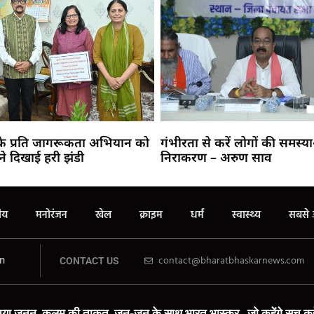
 के प्रति जागरूकता अभियान को
गंभीरता से करें लोगों की समस्य
ने दिखाई हरी झंडी
निराकरण – अरुण साव
रीय
मनोरंजन
खेल
क्राइम
धर्म
स्वास्थ्य
सबसे 
n
contact@bharatbhaskarnews.com
CONTACT US
या जुनून, कलम की ताकत, जन-जन के साथ भारत भास्कर,, जो कहेंगे सच कहे