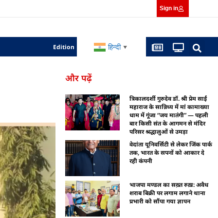
Sign in
हिन्दी
Edition
▼
और पढ़ें
त्रिकालदर्शी गुरुदेव डॉ. श्री प्रेम साईं
महाराज के सान्निध्य में मां कामाख्या
धाम में गूंजा “जय मातंगी” — पहली
बार किसी संत के आगमन से मंदिर
परिसर श्रद्धालुओं से उमड़ा
वेदांता यूनिवर्सिटी से लेकर जिंक पार्क
तक, भारत के सपनों को आकार दे
रही कंपनी
भाजपा मण्डल का सख़्त रुख़: अवैध
शराब बिक्री पर लगाम लगाने थाना
प्रभारी को सौंपा गया ज्ञापन