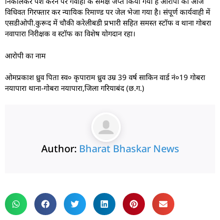
निकालकर पेश करने पर गवाहों के समक्ष जप्त किया गया है आरोपी को आज
विधिवत गिरफ्तार कर न्यायिक रिमाण्ड पर जेल भेजा गया है। संपूर्ण कार्यवाही में
एसडीओपी.कुरूद में चौकी करेलीबडी प्रभारी सहित समस्त स्टॉफ व थाना गोबरा
नवापारा निरीक्षक व स्टॉफ का विशेष योगदान रहा।
आरोपी का नाम
ओमप्रकाश ध्रुव पिता स्व० कृपाराम ध्रुव उम्र 39 वर्ष साकिन वार्ड नं०19 गोबरा
नयापारा थाना-गोबरा नयापारा,जिला गरियाबंद (छ.ग.)
Author:
Bharat Bhaskar News
rketing Hack4U
 Network
zz4Ai
tal Convey
n Yatra
k Daman
w Schloar Hub