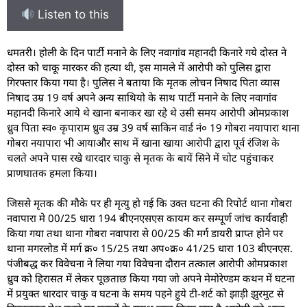
Listen to this
धमतरी। होली के दिन पार्टी मनाने के लिए नवागांव महानदी किनारे गये दोस्त ने
दोस्त को चाकू मारकर की हत्या थी, इस मामले में आरोपी को पुलिस द्वारा
गिरफ्तार किया गया है। पुलिस ने बताया कि मृतक लोचन निषाद पिता व्यास
निषाद उम्र 19 वर्ष अपने अन्य साथियो के साथ पार्टी मनाने के लिए नवागांव
महानदी किनारे आये थे खाना बनाकर खा रहे थे उसी समय आरोपी ओमप्रकाश
ध्रुव पिता स्व० कृपाराम ध्रुव उम्र 39 वर्ष साकिन वार्ड नं० 19 गोबरा नयापारा थाना
गोबरा नयापारा भी आयाऔर साथ में खाना खाया आरोपी द्वारा पूर्व रंजिश के
चलते अपने पास रखे धारदार चाकु से मृतक के बायें सिने में चोट पहुंचाकर
प्राणघातक हमला किया।
जिससे मृतक की मौके पर ही मृत्यु हो गई कि उक्त घटना की रिपोर्ट थाना गोबरा
नवापारा मे 00/25 धारा 194 बीएनएसएस कायम कर सम्पूर्ण जांच कार्यवाही
किया गया तथा थाना गोबरा नवापारा से 00/25 की मर्ग डायरी प्राप्त होने पर
थाना मगरलोड में मर्ग क्र० 15/25 तथा अप०क्र० 41/25 धारा 103 बीएनएस.
पंजीबद्ध कर विवेचना ने लिया गया विवेचना दौरान तत्काल आरोपी ओमप्रकाश
ध्रुव को हिरासत में लेकर पूछताछ किया गया जो अपने मेमोरेण्डम कथन में घटना
में प्रयुक्त धारदार चाकु व घटना के समय पहने हुये टी-शर्ट को झाड़ी झुरमुट से