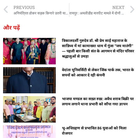
PREVIOUS
NEXT
अनियंत्रित होकर सड़क किनारे उतरी यात्रियों से भरी बस, बड़ा हादसा टला
रायपुर : अमलीडीह मारपीट मामले में दोनों पक्ष के खिलाफ कार्रवाई कर सकती है पुलिस
और पढ़ें
त्रिकालदर्शी गुरुदेव डॉ. श्री प्रेम साईं महाराज के
सान्निध्य में मां कामाख्या धाम में गूंजा “जय मातंगी”
— पहली बार किसी संत के आगमन से मंदिर परिसर
श्रद्धालुओं से उमड़ा
वेदांता यूनिवर्सिटी से लेकर जिंक पार्क तक, भारत के
सपनों को आकार दे रही कंपनी
भाजपा मण्डल का सख़्त रुख़: अवैध शराब बिक्री पर
लगाम लगाने थाना प्रभारी को सौंपा गया ज्ञापन
भू-अधिग्रहण से प्रभावित 86 युवाओं को मिला
रोजगार