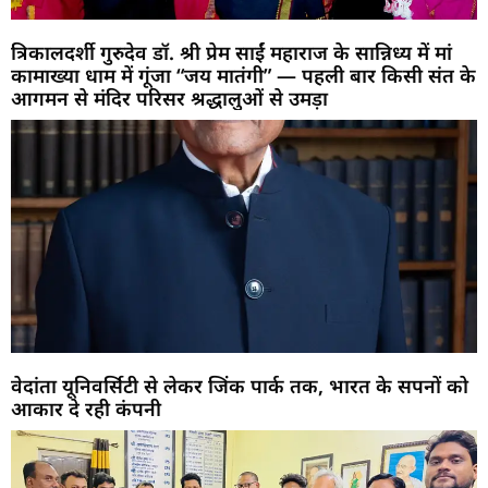
त्रिकालदर्शी गुरुदेव डॉ. श्री प्रेम साईं महाराज के सान्निध्य में मां
कामाख्या धाम में गूंजा “जय मातंगी” — पहली बार किसी संत के
आगमन से मंदिर परिसर श्रद्धालुओं से उमड़ा
वेदांता यूनिवर्सिटी से लेकर जिंक पार्क तक, भारत के सपनों को
आकार दे रही कंपनी