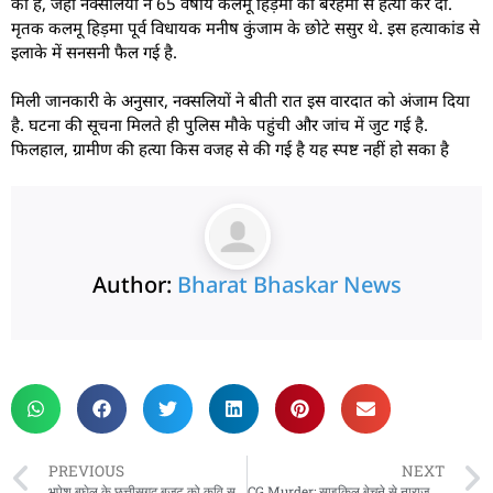
की है, जहां नक्सलियों ने 65 वर्षीय कलमू हिड़मा की बेरहमी से हत्या कर दी.
मृतक कलमू हिड़मा पूर्व विधायक मनीष कुंजाम के छोटे ससुर थे. इस हत्याकांड से
इलाके में सनसनी फैल गई है.
मिली जानकारी के अनुसार, नक्सलियों ने बीती रात इस वारदात को अंजाम दिया
है. घटना की सूचना मिलते ही पुलिस मौके पहुंची और जांच में जुट गई है.
फिलहाल, ग्रामीण की हत्या किस वजह से की गई है यह स्पष्ट नहीं हो सका है
Author:
Bharat Bhaskar News
rketing Hack4U
 Network
zz4Ai
tal Convey
n Yatra
k Daman
w Schloar Hub
PREVIOUS
NEXT
भूपेश बघेल के छत्तीसगढ़ बजट को कवि सम्मेलन बताए जाने पर भाजपा को आपत्ति
CG Murder: साइकिल बेचने से नाराज भाइयों ने युवक को बंधक बनाकर पीटा, मौत के बाद जलाया दिया शव