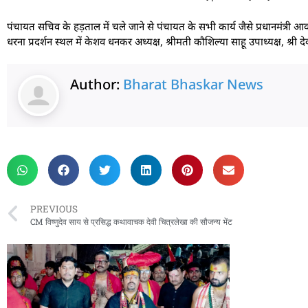
पंचायत सचिव के हड़ताल में चले जाने से पंचायत के सभी कार्य जैसे प्रधानमंत्री आवास
धरना प्रदर्शन स्थल में केशव धनकर अध्यक्ष, श्रीमती कौशिल्या साहू उपाध्यक्ष, श्री 
Author:
Bharat Bhaskar News
rketing Hack4U
 Network
zz4Ai
tal Convey
n Yatra
k Daman
w Schloar Hub
PREVIOUS
CM विष्णुदेव साय से प्रसिद्ध कथावाचक देवी चित्रलेखा की सौजन्य भेंट