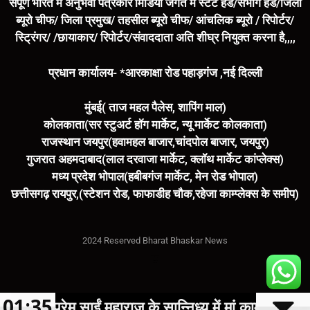
संपूर्ण भारत में अनुभवी पत्रकार मिडिया जगत में स्टेट हैड/संभाग हैड/जिला
ब्यूरो चीफ/ जिला प्रमुख/ तहसील ब्यूरो चीफ/ आंचलिक ब्यूरो / रिपोर्टर/
स्ट्रिंगर/ /छायाकार/ रिपोर्टर/संवाददाता अति शीघ्र नियुक्त करना है,,,,
प्रधान कार्यालय- *आरकाक्षा रोड पहाड़गंज ,नई दिल्ली
मुंबई( ताज महल पैलेस, शापिंग माल)
कोलकाता(सर स्टुअर्ट हॉग मार्केट, न्यू मार्केट कोलकाता)
राजस्थान जयपुर(हवामहल बाजार,चांदपोल बाजार, जयपुर)
गुजरात अहमदाबाद(लाल दरवाजा मार्केट, क्लॉथ मार्केट कांप्लेक्स)
मध्य प्रदेश भोपाल(हबीबगंज मार्केट, मेन रोड भोपाल)
छत्तीसगढ़ रायपुर,(स्टेशन रोड, फाफाडीह चौक,रहेजा काम्प्लेक्स के समीप)
2024 Reserved Bharat Bhaskar News
Marketing Hack4U
7k Network
Buzz4Ai
Digital Convey
Earn Yatra
01:35
्रेम साईं महाराज के सान्निध्य में मां कामाख्या धाम में गूं