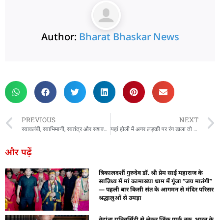
Author:
Bharat Bhaskar News
rketing Hack4U
 Network
zz4Ai
tal Convey
n Yatra
k Daman
w Schloar Hub
PREVIOUS
NEXT
स्वावलंबी, स्वाभिमानी, स्वतंत्र और सशक्त नारी के बल पर ही विकसित भारत का निर्माण संभव : राष्ट्रपति
यहां होली में अगर लड़की पर रंग डाला तो करनी पड़ेगी शादी, नहीं तो मिलती है ऐसी सजा
और पढ़ें
त्रिकालदर्शी गुरुदेव डॉ. श्री प्रेम साईं महाराज के
सान्निध्य में मां कामाख्या धाम में गूंजा “जय मातंगी”
— पहली बार किसी संत के आगमन से मंदिर परिसर
श्रद्धालुओं से उमड़ा
वेदांता यूनिवर्सिटी से लेकर जिंक पार्क तक, भारत के