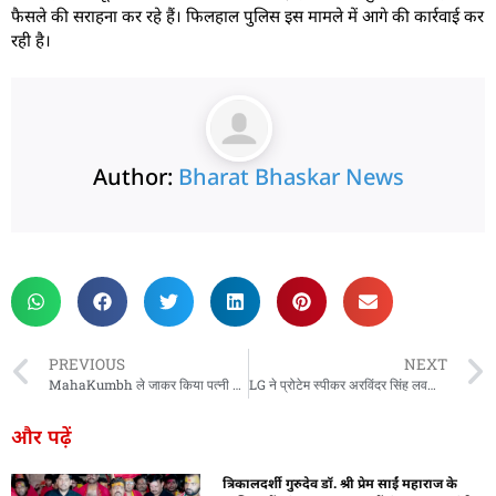
फैसले की सराहना कर रहे हैं। फिलहाल पुलिस इस मामले में आगे की कार्रवाई कर
रही है।
Author:
Bharat Bhaskar News
rketing Hack4U
 Network
zz4Ai
tal Convey
n Yatra
k Daman
w Schloar Hub
PREVIOUS
NEXT
MahaKumbh ले जाकर किया पत्नी का मर्डर, पुलिस से बोला- मेले में खो गई… दूसरी महिला से अफेयर में ‘कातिल’ बना सफाईकर्मी पति, बेटे ने खोला राज
LG ने प्रोटेम स्पीकर अरविंदर सिंह लवली को दिलाई शपथ, दिल्ली विधानसभा के सत्र की शुरुआत आज
और पढ़ें
त्रिकालदर्शी गुरुदेव डॉ. श्री प्रेम साईं महाराज के