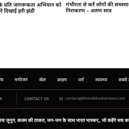
गंभीरता से करें लोगों की समस्य
 के प्रति जागरूकता अभियान को
निराकरण – अरुण साव
ने दिखाई हरी झंडी
रीय
मनोरंजन
खेल
क्राइम
धर्म
स्वास्थ्य
सबसे 
n
contact@bharatbhaskarnews.com
CONTACT US
या जुनून, कलम की ताकत, जन-जन के साथ भारत भास्कर,, जो कहेंगे सच कहे