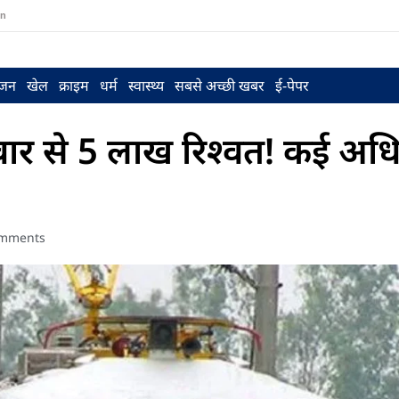
in
ंजन
खेल
क्राइम
धर्म
स्वास्थ्य
सबसे अच्छी खबर
ई-पेपर
ीदवार से 5 लाख रिश्वत! कई अधि
mments