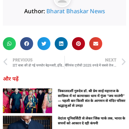
Author:
Bharat Bhaskar News
rketing Hack4U
 Network
zz4Ai
tal Convey
n Yatra
k Daman
w Schloar Hub
PREVIOUS
NEXT
IIT बाबा की हो गई घनघोर बेइज्जती, इंडिया के मैच जीतने के बाद ऐसा पलटे, लोग बाले- आप बाहर मिलो
चैंपियंस ट्रॉफी 2025: वनडे में सबसे तेज 8000, 9000, 10000, 11000, 12000, 13000-14000 रन पूरे करने वाले बल्लेबाज बने विराट कोहली
और पढ़ें
त्रिकालदर्शी गुरुदेव डॉ. श्री प्रेम साईं महाराज के
सान्निध्य में मां कामाख्या धाम में गूंजा “जय मातंगी”
— पहली बार किसी संत के आगमन से मंदिर परिसर
श्रद्धालुओं से उमड़ा
वेदांता यूनिवर्सिटी से लेकर जिंक पार्क तक, भारत के
सपनों को आकार दे रही कंपनी