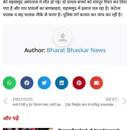
की महासमुंद अस्पताल में मौत हो गई। दो घायल बच्चों को रायपुर रिफर कर दिया
गया है और चार घायलों का बागबाहरा, महासमुंद में इलाज चल रहा है। कंटेनर
चालक व सह चालक मौके से फरार है। पुलिस मर्ग कायम कर जांच कर रही है।
Author:
Bharat Bhaskar News
rketing Hack4U
 Network
zz4Ai
tal Convey
n Yatra
k Daman
w Schloar Hub
PREVIOUS
NEXT
मार्च में रेडी टू ईट वितरण रुका, मंत्री लक्ष्मी राजवाड़े घिरीं
CM विष्णुदेव साय से प्रसिद्ध कथावाचक देवी चित्रलेखा की सौजन्य भेंट
और पढ़ें