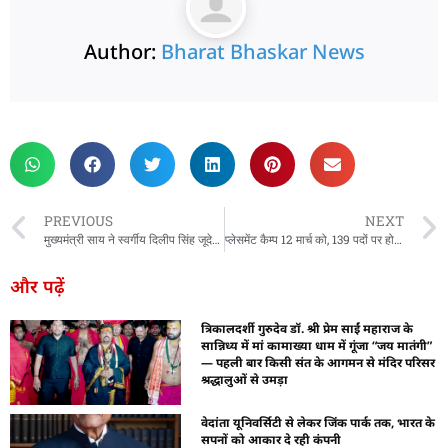
Author:
Bharat Bhaskar News
rketing Hack4U
 Network
zz4Ai
tal Convey
n Yatra
k Daman
w Schloar Hub
PREVIOUS
NEXT
मुख्यमंत्री साय ने स्वर्गीय दिलीप सिंह जूदेव की जयंती पर किया नमन
प्लेसमेंट कैम्प 12 मार्च को, 139 पदों पर होगी भर्ती
और पढ़ें
त्रिकालदर्शी गुरुदेव डॉ. श्री प्रेम साईं महाराज के
सान्निध्य में मां कामाख्या धाम में गूंजा “जय मातंगी”
— पहली बार किसी संत के आगमन से मंदिर परिसर
श्रद्धालुओं से उमड़ा
वेदांता यूनिवर्सिटी से लेकर जिंक पार्क तक, भारत के
सपनों को आकार दे रही कंपनी