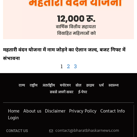
महतारी वंदन योजना में नाम जोड़ने का ऐलान जल्द, बजट गिफ्ट में
संभावना
1
2
3
राज्य
राष्ट्रीय
अंतर्राष्ट्रीय
मनोरंजन
खेल
क्राइम
धर्म
स्वास्थ्य
सबसे अच्छी खबर
ई-पेपर
Home
About us
Disclaimer
Privacy Policy
Contact Info
Login
contact@bharatbhaskarnews.com
CONTACT US