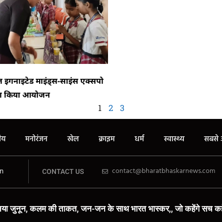
कूल इगनाइटेड माइंड्स-साइंस एक्सपो
 का किया आयोजन
1
2
3
रीय
मनोरंजन
खेल
क्राइम
धर्म
स्वास्थ्य
सबसे 
n
contact@bharatbhaskarnews.com
CONTACT US
या जुनून, कलम की ताकत, जन-जन के साथ भारत भास्कर,, जो कहेंगे सच कहे