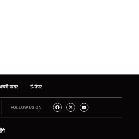
अच्छी खबर
ई-पेपर
FOLLOW US ON
ंगे