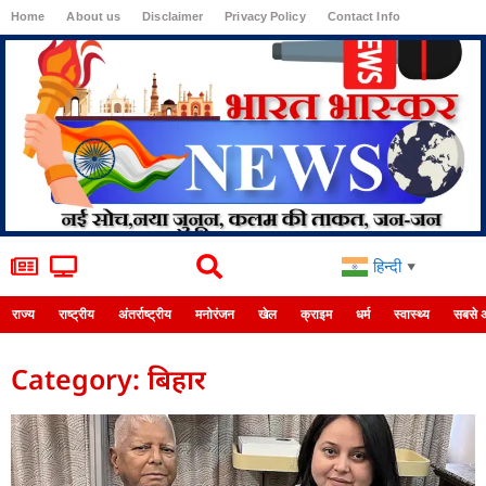
Home
About us
Disclaimer
Privacy Policy
Contact Info
Login
हिन्दी
▼
राज्य
राष्ट्रीय
अंतर्राष्ट्रीय
मनोरंजन
खेल
क्राइम
धर्म
स्वास्थ्य
सबसे 
Category: बिहार