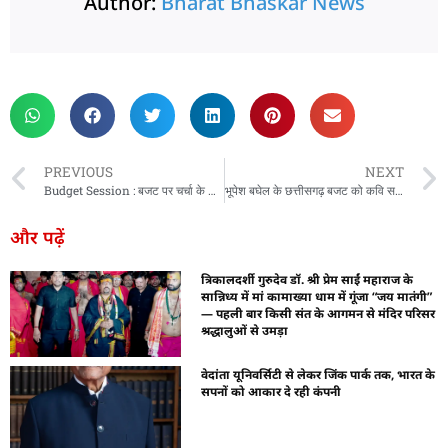
Author:
Bharat Bhaskar News
rketing Hack4U
 Network
zz4Ai
tal Convey
n Yatra
k Daman
w Schloar Hub
PREVIOUS
NEXT
Budget Session : बजट पर चर्चा के दौरान वित्त मंत्री अनुपस्थित, नाराज विपक्ष ने किया वॉकआउट
भूपेश बघेल के छत्तीसगढ़ बजट को कवि सम्मेलन बताए जाने पर भाजपा को आपत्ति
और पढ़ें
त्रिकालदर्शी गुरुदेव डॉ. श्री प्रेम साईं महाराज के
सान्निध्य में मां कामाख्या धाम में गूंजा “जय मातंगी”
— पहली बार किसी संत के आगमन से मंदिर परिसर
श्रद्धालुओं से उमड़ा
वेदांता यूनिवर्सिटी से लेकर जिंक पार्क तक, भारत के
सपनों को आकार दे रही कंपनी