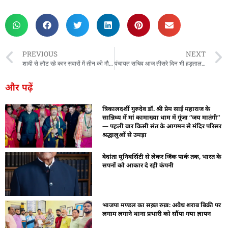
zz4Ai
tal Convey
n Yatra
k Daman
w Schloar Hub
PREVIOUS
NEXT
शादी से लौट रहे कार सवारों में तीन की मौत, महासमुंद में बड़ा हादसा
पंचायत सचिव आज तीसरे दिन भी हड़ताल में- पंचायत के सभी कार्य ठप्प
और पढ़ें
त्रिकालदर्शी गुरुदेव डॉ. श्री प्रेम साईं महाराज के
सान्निध्य में मां कामाख्या धाम में गूंजा “जय मातंगी”
— पहली बार किसी संत के आगमन से मंदिर परिसर
श्रद्धालुओं से उमड़ा
वेदांता यूनिवर्सिटी से लेकर जिंक पार्क तक, भारत के
सपनों को आकार दे रही कंपनी
भाजपा मण्डल का सख़्त रुख़: अवैध शराब बिक्री पर
लगाम लगाने थाना प्रभारी को सौंपा गया ज्ञापन