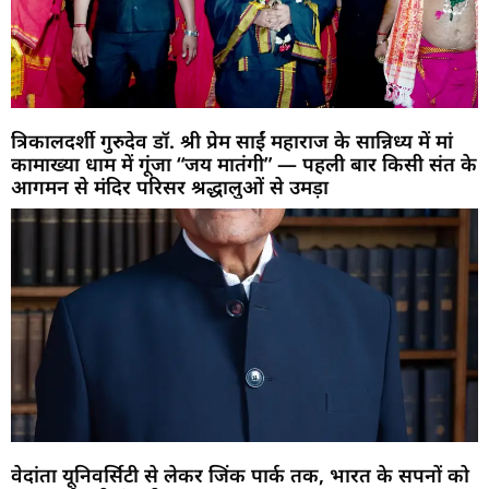
त्रिकालदर्शी गुरुदेव डॉ. श्री प्रेम साईं महाराज के सान्निध्य में मां
कामाख्या धाम में गूंजा “जय मातंगी” — पहली बार किसी संत के
आगमन से मंदिर परिसर श्रद्धालुओं से उमड़ा
वेदांता यूनिवर्सिटी से लेकर जिंक पार्क तक, भारत के सपनों को