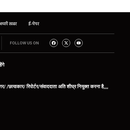
अच्छी खबर
ई-पेपर
FOLLOW US ON
ंगे
िंगर/ /छायाकार/ रिपोर्टर/संवाददाता अति शीघ्र नियुक्त करना है,,,,