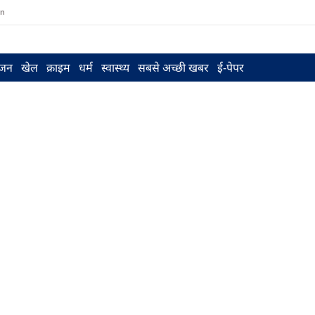
in
ंजन
खेल
क्राइम
धर्म
स्वास्थ्य
सबसे अच्छी खबर
ई-पेपर