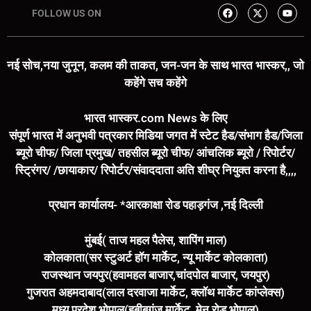
FOLLOW US ON
नई सोच,नया जुनून, कलम की ताकत, जन-जन के साथ भारत भास्कर,, जो
कहेंगे सच कहेंगे
भारत भास्कर.com News के लिए
संपूर्ण भारत में अनुभवी पत्रकार मिडिया जगत में स्टेट हैड/संभाग हैड/जिला
ब्यूरो चीफ/ जिला प्रमुख/ तहसील ब्यूरो चीफ/ आंचलिक ब्यूरो / रिपोर्टर/
स्ट्रिंगर/ /छायाकार/ रिपोर्टर/संवाददाता अति शीघ्र नियुक्त करना है,,,,
प्रधान कार्यालय- *आरकाक्षा रोड पहाड़गंज ,नई दिल्ली
मुंबई( ताज महल पैलेस, शापिंग माल)
कोलकाता(सर स्टुअर्ट हॉग मार्केट, न्यू मार्केट कोलकाता)
राजस्थान जयपुर(हवामहल बाजार,चांदपोल बाजार, जयपुर)
गुजरात अहमदाबाद(लाल दरवाजा मार्केट, क्लॉथ मार्केट कांप्लेक्स)
मध्य प्रदेश भोपाल(हबीबगंज मार्केट, मेन रोड भोपाल)