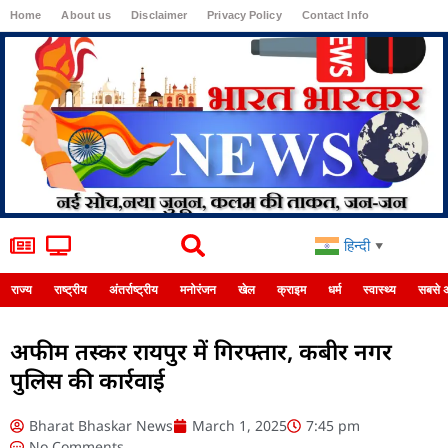
Home
About us
Disclaimer
Privacy Policy
Contact Info
Login
हिन्दी
▼
राज्य
राष्ट्रीय
अंतर्राष्ट्रीय
मनोरंजन
खेल
क्राइम
धर्म
स्वास्थ्य
सबसे 
अफीम तस्कर रायपुर में गिरफ्तार, कबीर नगर
पुलिस की कार्रवाई
Bharat Bhaskar News
March 1, 2025
7:45 pm
No Comments