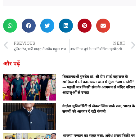
rketing Hack4U
 Network
zz4Ai
tal Convey
n Yatra
k Daman
w Schloar Hub
PREVIOUS
NEXT
पुलिस रेड, भारी मात्रा में अवैध महुआ शराब जब्त
नगर निगम दुर्ग के नवनिर्वाचित महापौर और पार्षदों का शपथ ग्रहण हुआ
और पढ़ें
त्रिकालदर्शी गुरुदेव डॉ. श्री प्रेम साईं महाराज के
सान्निध्य में मां कामाख्या धाम में गूंजा “जय मातंगी”
— पहली बार किसी संत के आगमन से मंदिर परिसर
श्रद्धालुओं से उमड़ा
वेदांता यूनिवर्सिटी से लेकर जिंक पार्क तक, भारत के
सपनों को आकार दे रही कंपनी
भाजपा मण्डल का सख़्त रुख़: अवैध शराब बिक्री पर