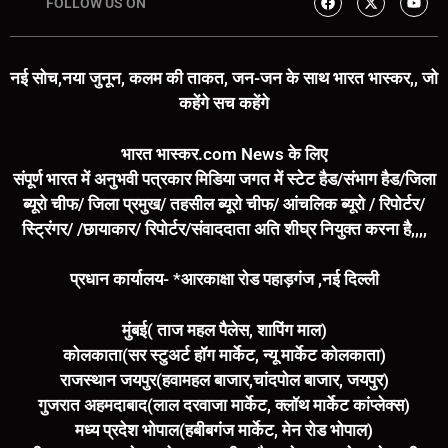
FOLLOW US ON
नई सोच,नया जुनून, कलम की ताकत, जन-जन के साथ भारत भास्कर,, जो
कहेंगे सच कहेंगे
भारत भास्कर.com News के लिए
संपूर्ण भारत में अनुभवी पत्रकार मिडिया जगत में स्टेट हैड/संभाग हैड/जिला
ब्यूरो चीफ/ जिला प्रमुख/ तहसील ब्यूरो चीफ/ आंचलिक ब्यूरो / रिपोर्टर/
स्ट्रिंगर/ /छायाकार/ रिपोर्टर/संवाददाता अति शीघ्र नियुक्त करना है,,,,
प्रधान कार्यालय- *आरकाक्षा रोड पहाड़गंज ,नई दिल्ली
मुंबई( ताज महल पैलेस, शापिंग माल)
कोलकाता(सर स्टुअर्ट हॉग मार्केट, न्यू मार्केट कोलकाता)
राजस्थान जयपुर(हवामहल बाजार,चांदपोल बाजार, जयपुर)
गुजरात अहमदाबाद(लाल दरवाजा मार्केट, क्लॉथ मार्केट कांप्लेक्स)
मध्य प्रदेश भोपाल(हबीबगंज मार्केट, मेन रोड भोपाल)