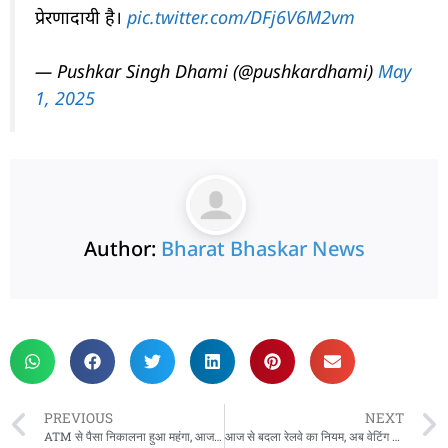
प्रेरणादायी है।
pic.twitter.com/DFj6V6M2vm
— Pushkar Singh Dhami (@pushkardhami)
May
1, 2025
Author:
Bharat Bhaskar News
rketing Hack4U
 Network
zz4Ai
tal Convey
n Yatra
k Daman
w Schloar Hub
PREVIOUS
NEXT
ATM से पैसा निकालना हुआ महंगा, आज से हर अतिरिक्त ट्रांजैक्शन पर लगेगा इतना चार्ज
आज से बदला रेलवे का नियम, अब वेटिंग टिकट वालों को नहीं मिलेगी स्लीपर और AC कोच में एंट्री