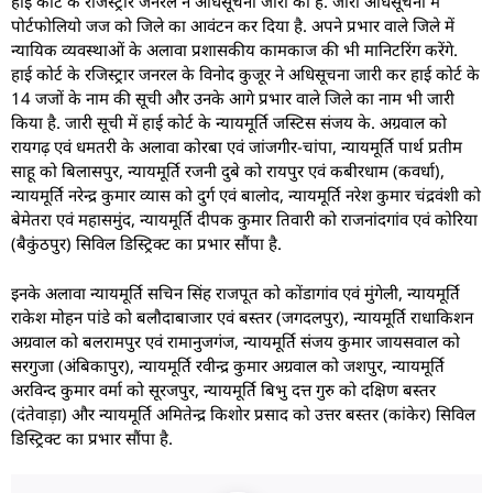
हाई कोर्ट के रजिस्ट्रार जनरल ने अधिसूचना जारी की है. जारी अधिसूचना में
पोर्टफोलियो जज को जिले का आवंटन कर दिया है. अपने प्रभार वाले जिले में
न्यायिक व्यवस्थाओं के अलावा प्रशासकीय कामकाज की भी मानिटरिंग करेंगे.
हाई कोर्ट के रजिस्ट्रार जनरल के विनोद कुजूर ने अधिसूचना जारी कर हाई कोर्ट के
14 जजों के नाम की सूची और उनके आगे प्रभार वाले जिले का नाम भी जारी
किया है. जारी सूची में हाई कोर्ट के न्यायमूर्ति जस्टिस संजय के. अग्रवाल को
रायगढ़ एवं धमतरी के अलावा कोरबा एवं जांजगीर-चांपा, न्यायमूर्ति पार्थ प्रतीम
साहू को बिलासपुर, न्यायमूर्ति रजनी दुबे को रायपुर एवं कबीरधाम (कवर्धा),
न्यायमूर्ति नरेन्द्र कुमार व्यास को दुर्ग एवं बालोद, न्यायमूर्ति नरेश कुमार चंद्रवंशी को
बेमेतरा एवं महासमुंद, न्यायमूर्ति दीपक कुमार तिवारी को राजनांदगांव एवं कोरिया
(बैकुंठपुर) सिविल डिस्ट्रिक्ट का प्रभार सौंपा है.
इनके अलावा न्यायमूर्ति सचिन सिंह राजपूत को कोंडागांव एवं मुंगेली, न्यायमूर्ति
राकेश मोहन पांडे को बलौदाबाजार एवं बस्तर (जगदलपुर), न्यायमूर्ति राधाकिशन
अग्रवाल को बलरामपुर एवं रामानुजगंज, न्यायमूर्ति संजय कुमार जायसवाल को
सरगुजा (अंबिकापुर), न्यायमूर्ति रवीन्द्र कुमार अग्रवाल को जशपुर, न्यायमूर्ति
अरविन्द कुमार वर्मा को सूरजपुर, न्यायमूर्ति बिभु दत्त गुरु को दक्षिण बस्तर
(दंतेवाड़ा) और न्यायमूर्ति अमितेन्द्र किशोर प्रसाद को उत्तर बस्तर (कांकेर) सिविल
डिस्ट्रिक्ट का प्रभार सौंपा है.