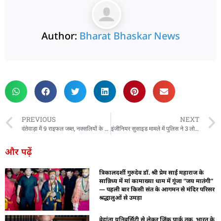
Author:
Bharat Bhaskar News
rketing Hack4U
 Network
zz4Ai
tal Convey
n Yatra
k Daman
w Schloar Hub
PREVIOUS
NEXT
दंतेवाड़ा में 9 राइफल जब्त, नक्सलियों के विस्फोटक सामान भी बरामद
इंजीनियर सुसाइड मामले में पुलिस ने 3 लोगों को बनाया आरोपी, मृतक का भाई भी शामिल
और पढ़ें
त्रिकालदर्शी गुरुदेव डॉ. श्री प्रेम साईं महाराज के
सान्निध्य में मां कामाख्या धाम में गूंजा “जय मातंगी”
— पहली बार किसी संत के आगमन से मंदिर परिसर
श्रद्धालुओं से उमड़ा
वेदांता यूनिवर्सिटी से लेकर जिंक पार्क तक, भारत के