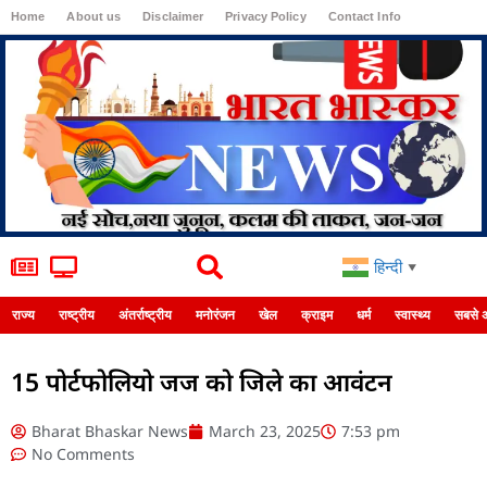
Home
About us
Disclaimer
Privacy Policy
Contact Info
Login
हिन्दी
▼
राज्य
राष्ट्रीय
अंतर्राष्ट्रीय
मनोरंजन
खेल
क्राइम
धर्म
स्वास्थ्य
सबसे 
15 पोर्टफोलियो जज को जिले का आवंटन
Bharat Bhaskar News
March 23, 2025
7:53 pm
No Comments