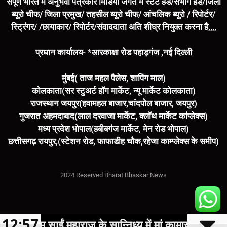
संपूर्ण भारत में अनुभवी पत्रकार मिडिया जगत में स्टेट हैड/संभाग हैड/जिला
ब्यूरो चीफ/ जिला प्रमुख/ तहसील ब्यूरो चीफ/ आंचलिक ब्यूरो / रिपोर्टर/
स्ट्रिंगर/ /छायाकार/ रिपोर्टर/संवाददाता अति शीघ्र नियुक्त करना है,,,,
प्रधान कार्यालय- *आरकाक्षा रोड पहाड़गंज ,नई दिल्ली
मुंबई( ताज महल पैलेस, शापिंग माल)
कोलकाता(सर स्टुअर्ट हॉग मार्केट, न्यू मार्केट कोलकाता)
राजस्थान जयपुर(हवामहल बाजार,चांदपोल बाजार, जयपुर)
गुजरात अहमदाबाद(लाल दरवाजा मार्केट, क्लॉथ मार्केट कांप्लेक्स)
मध्य प्रदेश भोपाल(हबीबगंज मार्केट, मेन रोड भोपाल)
छत्तीसगढ़ रायपुर,(स्टेशन रोड, फाफाडीह चौक,रहेजा काम्प्लेक्स के समीप)
2024 Reserved Bharat Bhaskar News
Marketing Hack4U
7k Network
Buzz4Ai
Digital Convey
Earn Yatra
12:57
रेम साईं महाराज के सान्निध्य में मां कामाख्या धाम में गूंजा