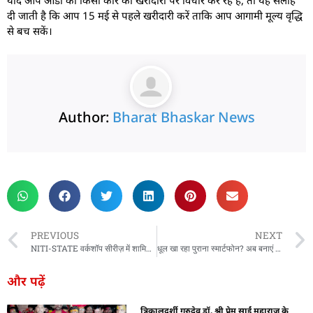
यदि आप ऑडी की किसी कार की खरीदारी पर विचार कर रहे हैं, तो यह सलाह
दी जाती है कि आप 15 मई से पहले खरीदारी करें ताकि आप आगामी मूल्य वृद्धि
से बच सकें।
Author:
Bharat Bhaskar News
rketing Hack4U
 Network
zz4Ai
tal Convey
n Yatra
k Daman
w Schloar Hub
PREVIOUS
NEXT
NITI-STATE वर्कशॉप सीरीज़ में शामिल हुए CM साय
धूल खा रहा पुराना स्मार्टफोन? अब बनाएं CCTV, म्यूजिक प्लेयर और बच्चों का लर्निंग डिवाइस, जानिए कैसे
और पढ़ें
त्रिकालदर्शी गुरुदेव डॉ. श्री प्रेम साईं महाराज के