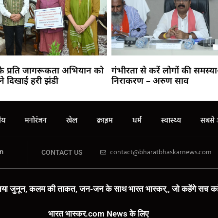
 के प्रति जागरूकता अभियान को
गंभीरता से करें लोगों की समस्य
ने दिखाई हरी झंडी
निराकरण – अरुण साव
रीय
मनोरंजन
खेल
क्राइम
धर्म
स्वास्थ्य
सबसे 
n
contact@bharatbhaskarnews.com
CONTACT US
या जुनून, कलम की ताकत, जन-जन के साथ भारत भास्कर,, जो कहेंगे सच कहे
भारत भास्कर.com News के लिए