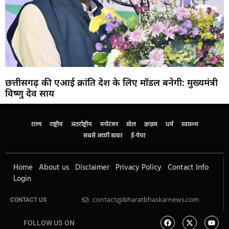
छत्तीसगढ़ की एआई क्रांति देश के लिए मॉडल बनेगी: मुख्यमंत्री
विष्णु देव साय
राज्य
राष्ट्रीय
अंतर्राष्ट्रीय
मनोरंजन
खेल
क्राइम
धर्म
स्वास्थ्य
सबसे अच्छी खबर
ई-पेपर
Home
About us
Disclaimer
Privacy Policy
Contact Info
Login
contact@bharatbhaskarnews.com
CONTACT US
FOLLOW US ON