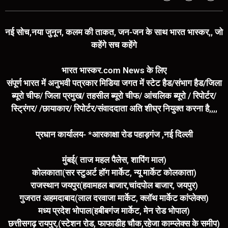
नई सोच,नया जुनून, कलम की ताकत, जन-जन के साथ भारत भास्कर,, जो
कहेंगे सच कहेंगे
भारत भास्कर.com News के लिए
संपूर्ण भारत में अनुभवी पत्रकार मिडिया जगत में स्टेट हैड/संभाग हैड/जिला
ब्यूरो चीफ/ जिला प्रमुख/ तहसील ब्यूरो चीफ/ आंचलिक ब्यूरो / रिपोर्टर/
स्ट्रिंगर/ /छायाकार/ रिपोर्टर/संवाददाता अति शीघ्र नियुक्त करना है,,,,
प्रधान कार्यालय- *आरकाक्षा रोड पहाड़गंज ,नई दिल्ली
मुंबई( ताज महल पैलेस, शापिंग माल)
कोलकाता(सर स्टुअर्ट हॉग मार्केट, न्यू मार्केट कोलकाता)
राजस्थान जयपुर(हवामहल बाजार,चांदपोल बाजार, जयपुर)
गुजरात अहमदाबाद(लाल दरवाजा मार्केट, क्लॉथ मार्केट कांप्लेक्स)
मध्य प्रदेश भोपाल(हबीबगंज मार्केट, मेन रोड भोपाल)
छत्तीसगढ़ रायपुर,(स्टेशन रोड, फाफाडीह चौक,रहेजा काम्प्लेक्स के समीप)