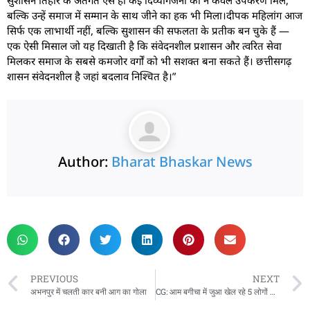
सुशासन तिहार के अंतर्गत ऐसे ही कई दिव्यांगजनों को न केवल उपकरण मिले,
बल्कि उन्हें समाज में सम्मान के साथ जीने का हक भी मिला।दीपक महिलांग आज
सिर्फ एक लाभार्थी नहीं, बल्कि सुशासन की सफलता के प्रतीक बन चुके हैं —
एक ऐसी मिसाल जो यह दिखाती है कि संवेदनशील प्रशासन और त्वरित सेवा
मिलकर समाज के सबसे कमजोर वर्गों को भी सशक्त बना सकते हैं। छत्तीसगढ़
शासन संवेदनशील है जहां बदलाव निश्चित है।”
Author:
Bharat Bhaskar News
rketing Hack4U
 Network
zz4Ai
tal Convey
n Yatra
k Daman
w Schloar Hub
PREVIOUS
NEXT
अभनपुर में चलती कार बनी आग का गोला
CG: आम बगीचा में जुआ खेल रहे 5 लोगों को पुलिस ने रंगे हाथ पकड़ा