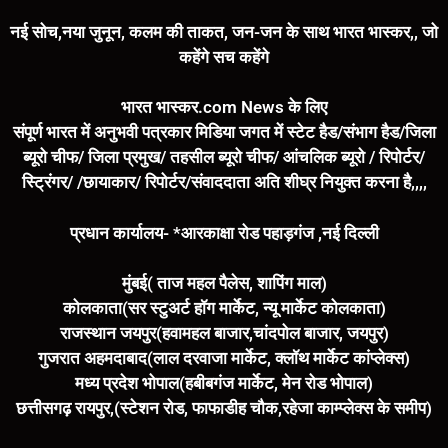
नई सोच,नया जुनून, कलम की ताकत, जन-जन के साथ भारत भास्कर,, जो
कहेंगे सच कहेंगे
भारत भास्कर.com News के लिए
संपूर्ण भारत में अनुभवी पत्रकार मिडिया जगत में स्टेट हैड/संभाग हैड/जिला
ब्यूरो चीफ/ जिला प्रमुख/ तहसील ब्यूरो चीफ/ आंचलिक ब्यूरो / रिपोर्टर/
स्ट्रिंगर/ /छायाकार/ रिपोर्टर/संवाददाता अति शीघ्र नियुक्त करना है,,,,
प्रधान कार्यालय- *आरकाक्षा रोड पहाड़गंज ,नई दिल्ली
मुंबई( ताज महल पैलेस, शापिंग माल)
कोलकाता(सर स्टुअर्ट हॉग मार्केट, न्यू मार्केट कोलकाता)
राजस्थान जयपुर(हवामहल बाजार,चांदपोल बाजार, जयपुर)
गुजरात अहमदाबाद(लाल दरवाजा मार्केट, क्लॉथ मार्केट कांप्लेक्स)
मध्य प्रदेश भोपाल(हबीबगंज मार्केट, मेन रोड भोपाल)
छत्तीसगढ़ रायपुर,(स्टेशन रोड, फाफाडीह चौक,रहेजा काम्प्लेक्स के समीप)