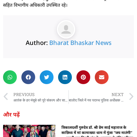
सहित विभागीय अधिकारी उपस्थित रहे।
Author:
Bharat Bhaskar News
rketing Hack4U
 Network
zz4Ai
tal Convey
n Yatra
k Daman
w Schloar Hub
PREVIOUS
NEXT
आतंक के हर मंसूबे को पूरे संकल्प और साहस से परास्त करेंगेः मंत्री टंक राम वर्मा
बालोद जिले में नव पदस्थ पुलिस अधीक्षक योगेश कुमार पटेल ने किया पदभार ग्रहण।
और पढ़ें
त्रिकालदर्शी गुरुदेव डॉ. श्री प्रेम साईं महाराज के
सान्निध्य में मां कामाख्या धाम में गूंजा “जय मातंगी”