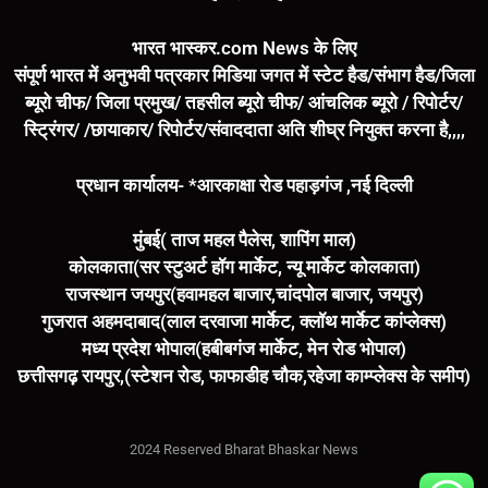
भारत भास्कर.com News के लिए
संपूर्ण भारत में अनुभवी पत्रकार मिडिया जगत में स्टेट हैड/संभाग हैड/जिला
ब्यूरो चीफ/ जिला प्रमुख/ तहसील ब्यूरो चीफ/ आंचलिक ब्यूरो / रिपोर्टर/
स्ट्रिंगर/ /छायाकार/ रिपोर्टर/संवाददाता अति शीघ्र नियुक्त करना है,,,,
प्रधान कार्यालय- *आरकाक्षा रोड पहाड़गंज ,नई दिल्ली
मुंबई( ताज महल पैलेस, शापिंग माल)
कोलकाता(सर स्टुअर्ट हॉग मार्केट, न्यू मार्केट कोलकाता)
राजस्थान जयपुर(हवामहल बाजार,चांदपोल बाजार, जयपुर)
गुजरात अहमदाबाद(लाल दरवाजा मार्केट, क्लॉथ मार्केट कांप्लेक्स)
मध्य प्रदेश भोपाल(हबीबगंज मार्केट, मेन रोड भोपाल)
छत्तीसगढ़ रायपुर,(स्टेशन रोड, फाफाडीह चौक,रहेजा काम्प्लेक्स के समीप)
2024 Reserved Bharat Bhaskar News
Marketing Hack4U
7k Network
Buzz4Ai
Digital Convey
Earn Yatra