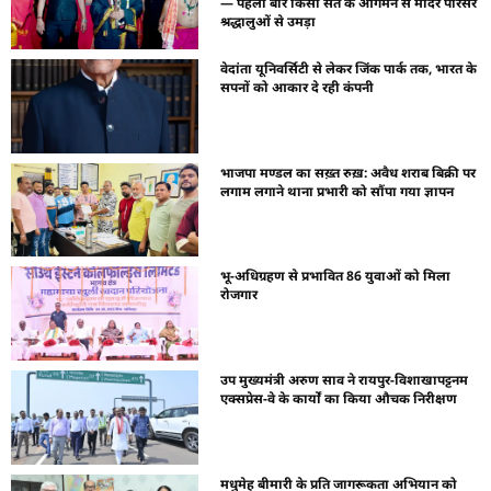
— पहली बार किसी संत के आगमन से मंदिर परिसर
श्रद्धालुओं से उमड़ा
वेदांता यूनिवर्सिटी से लेकर जिंक पार्क तक, भारत के
सपनों को आकार दे रही कंपनी
भाजपा मण्डल का सख़्त रुख़: अवैध शराब बिक्री पर
लगाम लगाने थाना प्रभारी को सौंपा गया ज्ञापन
भू-अधिग्रहण से प्रभावित 86 युवाओं को मिला
रोजगार
उप मुख्यमंत्री अरुण साव ने रायपुर-विशाखापट्टनम
एक्सप्रेस-वे के कार्यों का किया औचक निरीक्षण
मधुमेह बीमारी के प्रति जागरूकता अभियान को