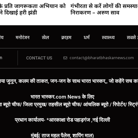
 के प्रति जागरूकता अभियान को
गंभीरता से करें लोगों की समस्य
ने दिखाई हरी झंडी
निराकरण – अरुण साव
रीय
मनोरंजन
खेल
क्राइम
धर्म
स्वास्थ्य
सबसे 
n
contact@bharatbhaskarnews.com
CONTACT US
या जुनून, कलम की ताकत, जन-जन के साथ भारत भास्कर,, जो कहेंगे सच कहे
भारत भास्कर.com News के लिए
ा ब्यूरो चीफ/ जिला प्रमुख/ तहसील ब्यूरो चीफ/ आंचलिक ब्यूरो / रिपोर्टर/ स्ट्र
प्रधान कार्यालय- *आरकाक्षा रोड पहाड़गंज ,नई दिल्ली
मुंबई( ताज महल पैलेस, शापिंग माल)