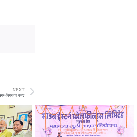
NEXT
ुर नगर-निगम का बजट