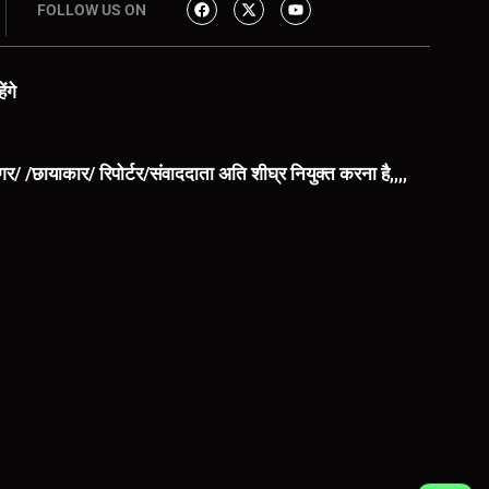
FOLLOW US ON
ंगे
िंगर/ /छायाकार/ रिपोर्टर/संवाददाता अति शीघ्र नियुक्त करना है,,,,