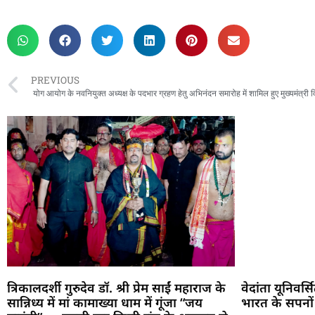
rketing Hack4U
 Network
zz4Ai
tal Convey
n Yatra
k Daman
w Schloar Hub
PREVIOUS
योग आयोग के नवनियुक्त अध्यक्ष के पदभार ग्रहण हेतु अभिनंदन समारोह में शामिल हुए मुख्यमंत्री वि
त्रिकालदर्शी गुरुदेव डॉ. श्री प्रेम साईं महाराज के
वेदांता यूनिवर्
सान्निध्य में मां कामाख्या धाम में गूंजा “जय
भारत के सपनों