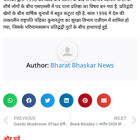
शीर्ष लोगों के बीच एसएलसी में पद पाना प्रतिष्ठा का विषय बन गया है. प्रतिद्वंदी
खेमों के बीच वार्षिक चुनावों में बहुत कटुता रही है. साल 1998 में देश की
तत्कालीन राष्ट्रपति चंद्रिका कुमारतुंगा का सुरक्षा विभाग एजीएम में शामिल हो
गया, जिसके परिणामस्वरूप प्रतिद्वंद्वी गुटों के बीच हाथापाई हुई.
Author:
Bharat Bhaskar News
rketing Hack4U
 Network
zz4Ai
tal Convey
n Yatra
k Daman
w Schloar Hub
PREVIOUS
NEXT
Gucchi Mushroom: IITian इंजीनियर पति-पत्नी ने उगाई दुनिया की सबसे महंगी मशरूम, कीमत सुनकर उड़ जाएंगे होश, देश-विदेश में भारी मांग
Bank Holiday: 1 अप्रैल 2025 को बैंक बंद रहेंगे या खुले? जानिए पूरी जानकारी
और पढ़ें