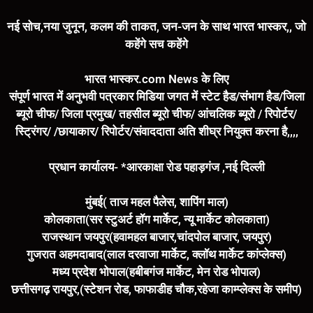
नई सोच,नया जुनून, कलम की ताकत, जन-जन के साथ भारत भास्कर,, जो
कहेंगे सच कहेंगे
भारत भास्कर.com News के लिए
संपूर्ण भारत में अनुभवी पत्रकार मिडिया जगत में स्टेट हैड/संभाग हैड/जिला
ब्यूरो चीफ/ जिला प्रमुख/ तहसील ब्यूरो चीफ/ आंचलिक ब्यूरो / रिपोर्टर/
स्ट्रिंगर/ /छायाकार/ रिपोर्टर/संवाददाता अति शीघ्र नियुक्त करना है,,,,
प्रधान कार्यालय- *आरकाक्षा रोड पहाड़गंज ,नई दिल्ली
मुंबई( ताज महल पैलेस, शापिंग माल)
कोलकाता(सर स्टुअर्ट हॉग मार्केट, न्यू मार्केट कोलकाता)
राजस्थान जयपुर(हवामहल बाजार,चांदपोल बाजार, जयपुर)
गुजरात अहमदाबाद(लाल दरवाजा मार्केट, क्लॉथ मार्केट कांप्लेक्स)
मध्य प्रदेश भोपाल(हबीबगंज मार्केट, मेन रोड भोपाल)
छत्तीसगढ़ रायपुर,(स्टेशन रोड, फाफाडीह चौक,रहेजा काम्प्लेक्स के समीप)