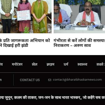
 के प्रति जागरूकता अभियान को
गंभीरता से करें लोगों की समस्य
ने दिखाई हरी झंडी
निराकरण – अरुण साव
रीय
मनोरंजन
खेल
क्राइम
धर्म
स्वास्थ्य
सबसे 
n
contact@bharatbhaskarnews.com
CONTACT US
या जुनून, कलम की ताकत, जन-जन के साथ भारत भास्कर,, जो कहेंगे सच कहे