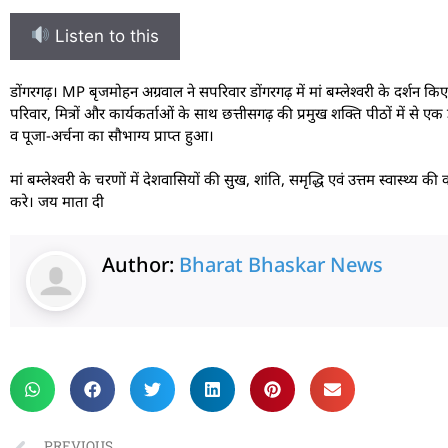
Listen to this
डोंगरगढ़। MP बृजमोहन अग्रवाल ने सपरिवार डोंगरगढ़ में मां बम्लेश्वरी के दर्शन कि
परिवार, मित्रों और कार्यकर्ताओं के साथ छत्तीसगढ़ की प्रमुख शक्ति पीठों में से एक
व पूजा-अर्चना का सौभाग्य प्राप्त हुआ।
मां बम्लेश्वरी के चरणों में देशवासियों की सुख, शांति, समृद्धि एवं उत्तम स्वास्
करे। जय माता दी
Author:
Bharat Bhaskar News
rketing Hack4U
 Network
zz4Ai
tal Convey
n Yatra
k Daman
w Schloar Hub
PREVIOUS