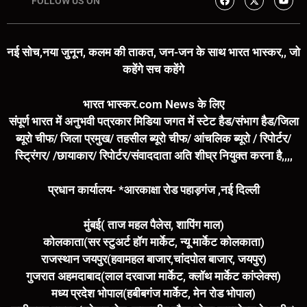
FOLLOW US ON
नई सोच,नया जुनून, कलम की ताकत, जन-जन के साथ भारत भास्कर,, जो
कहेंगे सच कहेंगे
भारत भास्कर.com News के लिए
संपूर्ण भारत में अनुभवी पत्रकार मिडिया जगत में स्टेट हैड/संभाग हैड/जिला
ब्यूरो चीफ/ जिला प्रमुख/ तहसील ब्यूरो चीफ/ आंचलिक ब्यूरो / रिपोर्टर/
स्ट्रिंगर/ /छायाकार/ रिपोर्टर/संवाददाता अति शीघ्र नियुक्त करना है,,,,
प्रधान कार्यालय- *आरकाक्षा रोड पहाड़गंज ,नई दिल्ली
मुंबई( ताज महल पैलेस, शापिंग माल)
कोलकाता(सर स्टुअर्ट हॉग मार्केट, न्यू मार्केट कोलकाता)
राजस्थान जयपुर(हवामहल बाजार,चांदपोल बाजार, जयपुर)
गुजरात अहमदाबाद(लाल दरवाजा मार्केट, क्लॉथ मार्केट कांप्लेक्स)
मध्य प्रदेश भोपाल(हबीबगंज मार्केट, मेन रोड भोपाल)