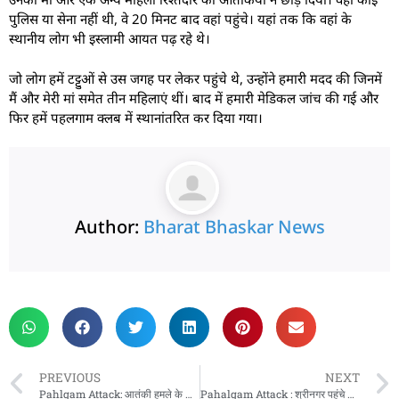
पुलिस या सेना नहीं थी, वे 20 मिनट बाद वहां पहुंचे। यहां तक कि वहां के
स्थानीय लोग भी इस्लामी आयत पढ़ रहे थे।
जो लोग हमें टट्टुओं से उस जगह पर लेकर पहुंचे थे, उन्होंने हमारी मदद की जिनमें
मैं और मेरी मां समेत तीन महिलाएं थीं। बाद में हमारी मेडिकल जांच की गई और
फिर हमें पहलगाम क्लब में स्थानांतरित कर दिया गया।
Author:
Bharat Bhaskar News
rketing Hack4U
 Network
zz4Ai
tal Convey
n Yatra
k Daman
w Schloar Hub
PREVIOUS
NEXT
Pahlgam Attack: आतंकी हमले के बाद मस्जिदों से बड़ा ऐलान, पाकिस्तान तक होगी गूंज
Pahalgam Attack : श्रीनगर पहुंचे केंद्रीय गृह मंत्री अमित शाह, NIA करेगी हमले की जांच