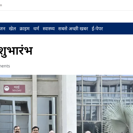
in
ंजन
खेल
क्राइम
धर्म
स्वास्थ्य
सबसे अच्छी खबर
ई-पेपर
 शुभारंभ
ents