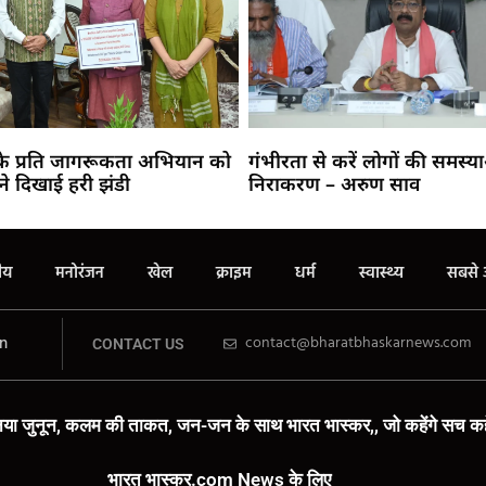
 के प्रति जागरूकता अभियान को
गंभीरता से करें लोगों की समस्य
ने दिखाई हरी झंडी
निराकरण – अरुण साव
रीय
मनोरंजन
खेल
क्राइम
धर्म
स्वास्थ्य
सबसे 
n
contact@bharatbhaskarnews.com
CONTACT US
या जुनून, कलम की ताकत, जन-जन के साथ भारत भास्कर,, जो कहेंगे सच कहे
भारत भास्कर.com News के लिए