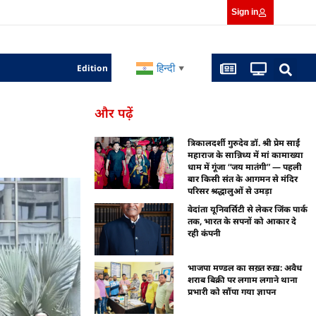
Sign in
हिन्दी
Edition
▼
और पढ़ें
त्रिकालदर्शी गुरुदेव डॉ. श्री प्रेम साईं
महाराज के सान्निध्य में मां कामाख्या
धाम में गूंजा “जय मातंगी” — पहली
बार किसी संत के आगमन से मंदिर
परिसर श्रद्धालुओं से उमड़ा
वेदांता यूनिवर्सिटी से लेकर जिंक पार्क
तक, भारत के सपनों को आकार दे
रही कंपनी
भाजपा मण्डल का सख़्त रुख़: अवैध
शराब बिक्री पर लगाम लगाने थाना
प्रभारी को सौंपा गया ज्ञापन