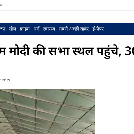
in
ंजन
खेल
क्राइम
धर्म
स्वास्थ्य
सबसे अच्छी खबर
ई-पेपर
 मोदी की सभा स्थल पहुंचे, 30
ents