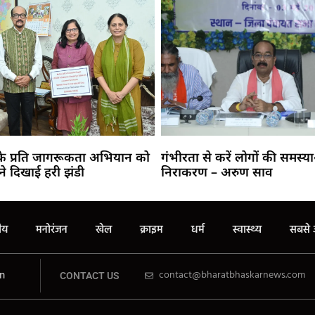
 के प्रति जागरूकता अभियान को
गंभीरता से करें लोगों की समस्य
ने दिखाई हरी झंडी
निराकरण – अरुण साव
रीय
मनोरंजन
खेल
क्राइम
धर्म
स्वास्थ्य
सबसे 
n
contact@bharatbhaskarnews.com
CONTACT US