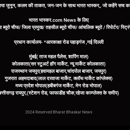
या जुनून, कलम की ताकत, जन-जन के साथ भारत भास्कर,, जो कहेंगे सच कहे
भारत भास्कर.com News के लिए
ा ब्यूरो चीफ/ जिला प्रमुख/ तहसील ब्यूरो चीफ/ आंचलिक ब्यूरो / रिपोर्टर/ स्ट्र
प्रधान कार्यालय- *आरकाक्षा रोड पहाड़गंज ,नई दिल्ली
मुंबई( ताज महल पैलेस, शापिंग माल)
कोलकाता(सर स्टुअर्ट हॉग मार्केट, न्यू मार्केट कोलकाता)
राजस्थान जयपुर(हवामहल बाजार,चांदपोल बाजार, जयपुर)
गुजरात अहमदाबाद(लाल दरवाजा मार्केट, क्लॉथ मार्केट कांप्लेक्स)
मध्य प्रदेश भोपाल(हबीबगंज मार्केट, मेन रोड भोपाल)
छत्तीसगढ़ रायपुर,(स्टेशन रोड, फाफाडीह चौक,रहेजा काम्प्लेक्स के समीप)
2024 Reserved Bharat Bhaskar News
Marketing Hack4U
7k Network
Buzz4Ai
Digital Convey
Earn Yatra