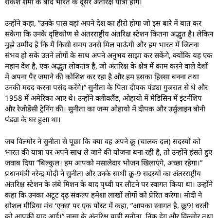
राकेश शर्मा के बाद भारत के दूसरे अंतरिक्ष यात्री होंगे।
उन्होंने कहा, ”उनके पास वहां अपने देश का हीरो होगा जो इस बारे में बात कर
सकेगा कि उनके दृष्टिकोण से अंतरराष्ट्रीय अंतरिक्ष स्टेशन कितना अद्भुत है। लेकिन
मुझे उम्मीद है कि मैं किसी समय उनसे मिल पाऊंगी और हम भारत में जितना
संभव हो सके उतने लोगों के साथ अपने अनुभव साझा कर सकेंगे, क्योंकि यह एक
महान देश है, एक अद्भुत लोकतंत्र है, जो अंतरिक्ष के क्षेत्र में काम करने वाले देशों
में अपना पैर जमाने की कोशिश कर रहा है और हम इसका हिस्सा बनना तथा
उनकी मदद करना पसंद करेंगे।” सुनीता के पिता दीपक पंड्या गुजरात से थे और
1958 में अमेरिका आए थे। उन्होंने क्लीवलैंड, ओहायो में मेडिसिन में इंटर्नशिप
और रेजीडेंसी ट्रेनिंग की। सुनीता का जन्म ओहायो में दीपक और उर्सुलाइन बोनी
पंड्या के घर हुआ था।
जब विल्मोर ने सुनीता से पूछा कि क्या वह अपने क्रू (चालक दल) सदस्यों को
भारत की यात्रा पर अपने साथ ले जाने की योजना बना रही है, तो उन्होंने हंसते हुए
जवाब दिया ”बिल्कुल। हम आपको मसालेदार भोजन खिलाएंगे, अच्छा रहेगा।”
प्रधानमंत्री नरेन्द्र मोदी ने सुनीता और उनके साथी क्रू-9 सदस्यों का अंतरराष्ट्रीय
अंतरिक्ष स्टेशन के लंबे मिशन के बाद पृथ्वी पर लौटने पर स्वागत किया था। उन्होंने
कहा कि उनका अटूट दृढ़ संकल्प हमेशा लाखों लोगों को प्रेरित करेगा। मोदी ने
सोशल मीडिया मंच ‘एक्स’ पर एक पोस्ट में कहा, ”आपका स्वागत है, क्रू9! धरती
को आपकी याद आई।” नासा के अंतरिक्ष यात्री सुनीता, निक हेग और विल्मोर तथा