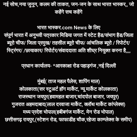
नई सोच,नया जुनून, कलम की ताकत, जन-जन के साथ भारत भास्कर,, जो
कहेंगे सच कहेंगे
भारत भास्कर.com News के लिए
संपूर्ण भारत में अनुभवी पत्रकार मिडिया जगत में स्टेट हैड/संभाग हैड/जिला
ब्यूरो चीफ/ जिला प्रमुख/ तहसील ब्यूरो चीफ/ आंचलिक ब्यूरो / रिपोर्टर/
स्ट्रिंगर/ /छायाकार/ रिपोर्टर/संवाददाता अति शीघ्र नियुक्त करना है,,,,
प्रधान कार्यालय- *आरकाक्षा रोड पहाड़गंज ,नई दिल्ली
मुंबई( ताज महल पैलेस, शापिंग माल)
कोलकाता(सर स्टुअर्ट हॉग मार्केट, न्यू मार्केट कोलकाता)
राजस्थान जयपुर(हवामहल बाजार,चांदपोल बाजार, जयपुर)
गुजरात अहमदाबाद(लाल दरवाजा मार्केट, क्लॉथ मार्केट कांप्लेक्स)
मध्य प्रदेश भोपाल(हबीबगंज मार्केट, मेन रोड भोपाल)
छत्तीसगढ़ रायपुर,(स्टेशन रोड, फाफाडीह चौक,रहेजा काम्प्लेक्स के समीप)