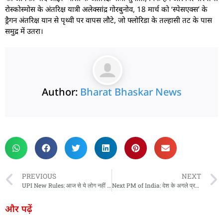
रोस्कोस्मोस के अंतरिक्ष यात्री अलेक्सांद्र गोरबुनोव, 18 मार्च को ‘स्पेसएक्स’ के
ड्रैगन अंतरिक्ष यान से पृथ्वी पर वापस लौटे, जो फ्लोरिडा के तल्हासी तट के पास
समुद्र में उतरा।
Author:
Bharat Bhaskar News
rketing Hack4U
 Network
zz4Ai
tal Convey
n Yatra
k Daman
w Schloar Hub
PREVIOUS
NEXT
UPI New Rules: आज से ये लोग नहीं कर पाएंगे UPI पेमेंट! बदल गए नियम
Next PM of India: देश के अगले प्रधानमंत्री बनेंगे मुख्यमंत्री योगी आदित्यनाथ! जानें क्या बोले उत्तर प्रदेश के CM…
और पढ़ें