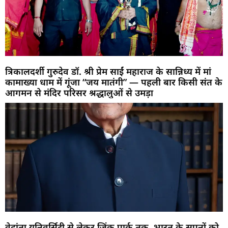
त्रिकालदर्शी गुरुदेव डॉ. श्री प्रेम साईं महाराज के सान्निध्य में मां
कामाख्या धाम में गूंजा “जय मातंगी” — पहली बार किसी संत के
आगमन से मंदिर परिसर श्रद्धालुओं से उमड़ा
वेदांता यूनिवर्सिटी से लेकर जिंक पार्क तक, भारत के सपनों को