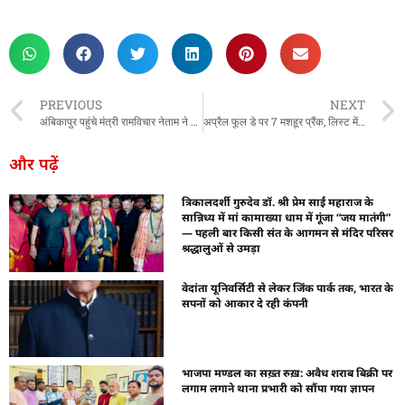
rketing Hack4U
 Network
zz4Ai
tal Convey
n Yatra
k Daman
w Schloar Hub
PREVIOUS
NEXT
अंबिकापुर पहुंचे मंत्री रामविचार नेताम ने माँ महामाया मंदिर धाम में पूजा की
अप्रैल फूल डे पर 7 मशहूर प्रैंक, लिस्ट में गूगल, नेटफ्लिक्स और सोनी भी
और पढ़ें
त्रिकालदर्शी गुरुदेव डॉ. श्री प्रेम साईं महाराज के
सान्निध्य में मां कामाख्या धाम में गूंजा “जय मातंगी”
— पहली बार किसी संत के आगमन से मंदिर परिसर
श्रद्धालुओं से उमड़ा
वेदांता यूनिवर्सिटी से लेकर जिंक पार्क तक, भारत के
सपनों को आकार दे रही कंपनी
भाजपा मण्डल का सख़्त रुख़: अवैध शराब बिक्री पर
लगाम लगाने थाना प्रभारी को सौंपा गया ज्ञापन