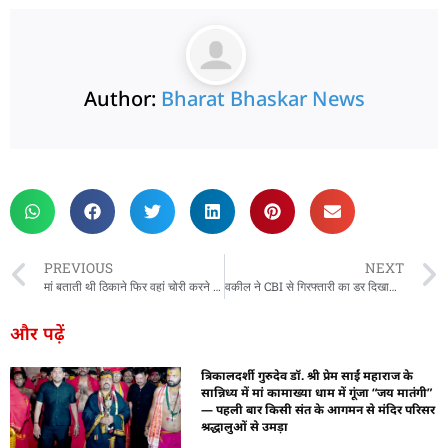
Author:
Bharat Bhaskar News
rketing Hack4U
 Network
zz4Ai
tal Convey
n Yatra
k Daman
w Schloar Hub
PREVIOUS
NEXT
मां बताती थी ठिकाने फिर वहां चोरी करने पहुंच जाता था बेटा, AK-47 राइफल के साथ सभी अरेस्ट
वकील ने CBI से गिरफ्तारी का डर दिखाया, डॉक्टर ने लगाया वसूली का आरोप
और पढ़ें
त्रिकालदर्शी गुरुदेव डॉ. श्री प्रेम साईं महाराज के
सान्निध्य में मां कामाख्या धाम में गूंजा “जय मातंगी”
— पहली बार किसी संत के आगमन से मंदिर परिसर
श्रद्धालुओं से उमड़ा