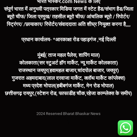
भारत भास्कर.com News के लिए
संपूर्ण भारत में अनुभवी पत्रकार मिडिया जगत में स्टेट हैड/संभाग हैड/जिला
ब्यूरो चीफ/ जिला प्रमुख/ तहसील ब्यूरो चीफ/ आंचलिक ब्यूरो / रिपोर्टर/
स्ट्रिंगर/ /छायाकार/ रिपोर्टर/संवाददाता अति शीघ्र नियुक्त करना है,,,,
प्रधान कार्यालय- *आरकाक्षा रोड पहाड़गंज ,नई दिल्ली
मुंबई( ताज महल पैलेस, शापिंग माल)
कोलकाता(सर स्टुअर्ट हॉग मार्केट, न्यू मार्केट कोलकाता)
राजस्थान जयपुर(हवामहल बाजार,चांदपोल बाजार, जयपुर)
गुजरात अहमदाबाद(लाल दरवाजा मार्केट, क्लॉथ मार्केट कांप्लेक्स)
मध्य प्रदेश भोपाल(हबीबगंज मार्केट, मेन रोड भोपाल)
छत्तीसगढ़ रायपुर,(स्टेशन रोड, फाफाडीह चौक,रहेजा काम्प्लेक्स के समीप)
2024 Reserved Bharat Bhaskar News
Marketing Hack4U
7k Network
Buzz4Ai
Digital Convey
Earn Yatra