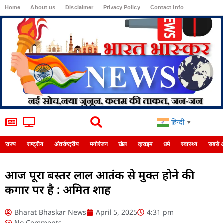
Home
About us
Disclaimer
Privacy Policy
Contact Info
Login
हिन्दी
▼
राज्य
राष्ट्रीय
अंतर्राष्ट्रीय
मनोरंजन
खेल
क्राइम
धर्म
स्वास्थ्य
सबसे 
आज पूरा बस्तर लाल आतंक से मुक्त होने की
कगार पर है : अमित शाह
Bharat Bhaskar News
April 5, 2025
4:31 pm
No Comments