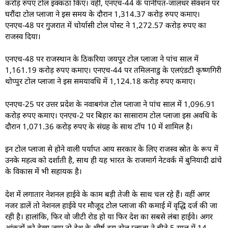
करोड़ रुपए टोल इक्कठा किए। वहीं, एनएच-44 के पानीपत-जालंधर सेक्शन पर
घरौंदा टोल प्लाजा ने इस समय के दौरान 1,314.37 करोड़ रुपए कमाए।
एनएच-48 पर गुजरात में चोर्यासी टोल पोस्ट ने 1,272.57 करोड़ रुपए का
राजस्व दिया।
एनएच-48 पर राजस्थान के ठिकरिया जयपुर टोल प्लाजा ने पांच साल में
1,161.19 करोड़ रुपए कमाए। एनएच-44 पर तमिलनाडु के एलएंडटी कृष्णगिरी
थोप्पुर टोल प्लाजा ने इस समयावधि में 1,124.18 करोड़ रुपए कमाए।
एनएच-25 पर उत्तर प्रदेश के नवाबगंज टोल प्लाजा ने पांच साल में 1,096.91
करोड़ रुपए कमाए। एनएच-2 पर बिहार का सासाराम टोल प्लाजा इस अवधि के
दौरान 1,071.36 करोड़ रुपए के संग्रह के साथ टॉप 10 में शामिल है।
इन टोल प्लाजा से होने वाली पर्याप्त आय सरकार के लिए राजस्व स्रोत के रूप में
उनके महत्व को दर्शाती है, साथ ही यह भारत के राजमार्ग नेटवर्क में बुनियादी ढांचे
के विकास में भी सहायक है।
देश में लगातार नेशनल हाईवे के काम बड़ी तेजी के साथ चल रहे हैं। वहीं अगर
नजर डालें तो नेशनल हाईवे पर मौजूद टोल प्लाजा की कमाई में वृद्धि दर्ज की जा
रही है। हालांकि, फिर वो जीटी रोड हो या फिर देश का सबसे लंबा हाईवे। अगर
आंकड़ों को देखा जाए तो देश के शीर्ष दस टोल प्लाजा ने बीते 5 साल में 14