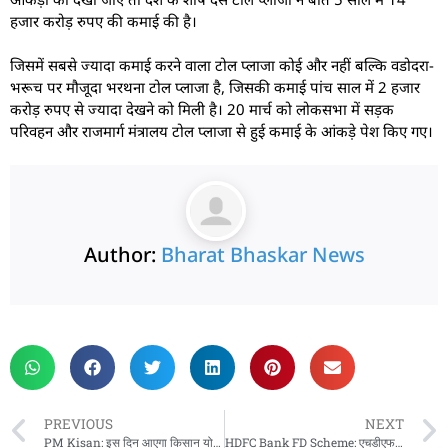
हजार करोड़ रुपए की कमाई की है।
जिसमें सबसे ज्यादा कमाई करने वाला टोल प्लाजा कोई और नहीं बल्कि वडोदरा-
भरूच पर मौजूदा भरथना टोल प्लाजा है, जिसकी कमाई पांच साल में 2 हजार
करोड़ रुपए से ज्यादा देखने को मिली है। 20 मार्च को लोकसभा में सड़क
परिवहन और राजमार्ग मंत्रालय टोल प्लाजा से हुई कमाई के आंकड़े पेश किए गए।
Author:
Bharat Bhaskar News
rketing Hack4U
 Network
zz4Ai
tal Convey
n Yatra
k Daman
w Schloar Hub
PREVIOUS
NEXT
PM Kisan: इस दिन आएगा किसान योजना की 20वीं किस्त, पति-पत्नी दोनों को मिलेगा लाभ? जानें पूरा प्रोसेस
HDFC Bank FD Scheme: एचडीएफसी बैंक ने शुरू की डिप्लोमैट एफडी स्कीम, यहां जानिए इस स्कीम के बारे में हर जरूरी बात