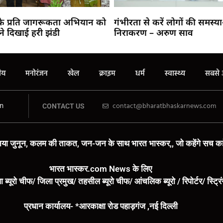
 के प्रति जागरूकता अभियान को
गंभीरता से करें लोगों की समस्य
ने दिखाई हरी झंडी
निराकरण – अरुण साव
रीय
मनोरंजन
खेल
क्राइम
धर्म
स्वास्थ्य
सबसे 
n
contact@bharatbhaskarnews.com
CONTACT US
या जुनून, कलम की ताकत, जन-जन के साथ भारत भास्कर,, जो कहेंगे सच कहे
भारत भास्कर.com News के लिए
ा ब्यूरो चीफ/ जिला प्रमुख/ तहसील ब्यूरो चीफ/ आंचलिक ब्यूरो / रिपोर्टर/ स्ट्र
प्रधान कार्यालय- *आरकाक्षा रोड पहाड़गंज ,नई दिल्ली