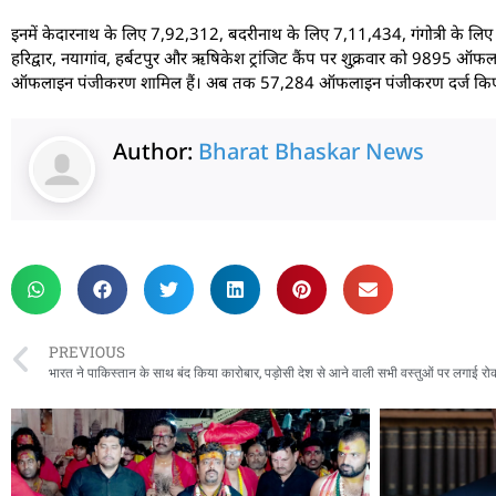
इनमें केदारनाथ के लिए 7,92,312, बदरीनाथ के लिए 7,11,434, गंगोत्री के ल
हरिद्वार, नयागांव, हर्बटपुर और ऋषिकेश ट्रांजिट कैंप पर शु्क्रवार को 9895 ऑफल
ऑफलाइन पंजीकरण शामिल हैं। अब तक 57,284 ऑफलाइन पंजीकरण दर्ज किए जा
Author:
Bharat Bhaskar News
rketing Hack4U
 Network
zz4Ai
tal Convey
n Yatra
k Daman
w Schloar Hub
PREVIOUS
भारत ने पाकिस्तान के साथ बंद किया कारोबार, पड़ोसी देश से आने वाली सभी वस्तुओं पर लगाई रो