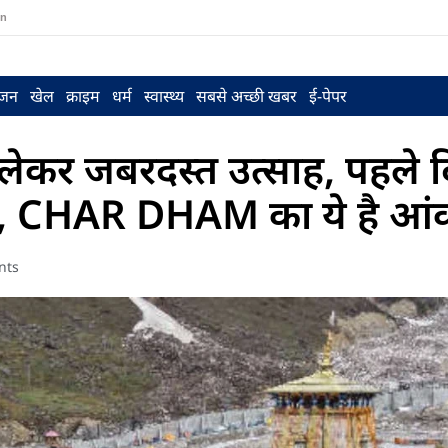
in
ंजन
खेल
क्राइम
धर्म
स्वास्थ्य
सबसे अच्छी खबर
ई-पेपर
 जबरदस्त उत्साह, पहले द
्शन, CHAR DHAM का ये है आंक
nts