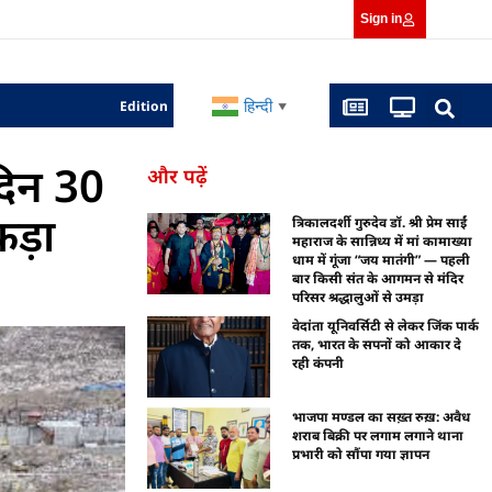
Sign in
हिन्दी
Edition
▼
िन 30
और पढ़ें
ड़ा
त्रिकालदर्शी गुरुदेव डॉ. श्री प्रेम साईं
महाराज के सान्निध्य में मां कामाख्या
धाम में गूंजा “जय मातंगी” — पहली
बार किसी संत के आगमन से मंदिर
परिसर श्रद्धालुओं से उमड़ा
वेदांता यूनिवर्सिटी से लेकर जिंक पार्क
तक, भारत के सपनों को आकार दे
रही कंपनी
भाजपा मण्डल का सख़्त रुख़: अवैध
शराब बिक्री पर लगाम लगाने थाना
प्रभारी को सौंपा गया ज्ञापन