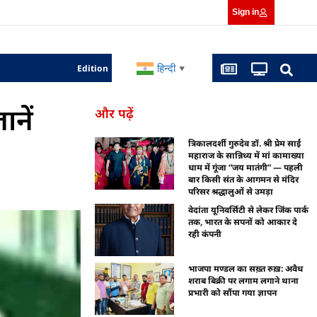
Sign in
हिन्दी
Edition
▼
नें
और पढ़ें
त्रिकालदर्शी गुरुदेव डॉ. श्री प्रेम साईं
महाराज के सान्निध्य में मां कामाख्या
धाम में गूंजा “जय मातंगी” — पहली
बार किसी संत के आगमन से मंदिर
परिसर श्रद्धालुओं से उमड़ा
वेदांता यूनिवर्सिटी से लेकर जिंक पार्क
तक, भारत के सपनों को आकार दे
रही कंपनी
भाजपा मण्डल का सख़्त रुख़: अवैध
शराब बिक्री पर लगाम लगाने थाना
प्रभारी को सौंपा गया ज्ञापन