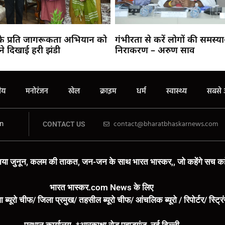
 के प्रति जागरूकता अभियान को
गंभीरता से करें लोगों की समस्य
ने दिखाई हरी झंडी
निराकरण – अरुण साव
रीय
मनोरंजन
खेल
क्राइम
धर्म
स्वास्थ्य
सबसे 
n
contact@bharatbhaskarnews.com
CONTACT US
या जुनून, कलम की ताकत, जन-जन के साथ भारत भास्कर,, जो कहेंगे सच कहे
भारत भास्कर.com News के लिए
ा ब्यूरो चीफ/ जिला प्रमुख/ तहसील ब्यूरो चीफ/ आंचलिक ब्यूरो / रिपोर्टर/ स्ट्र