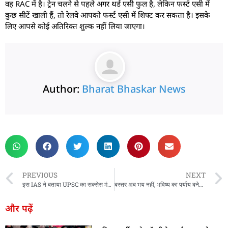
वह RAC में है। ट्रेन चलने से पहले अगर थर्ड एसी फुल है, लेकिन फर्स्ट एसी में
कुछ सीटें खाली हैं, तो रेलवे आपको फर्स्ट एसी में शिफ्ट कर सकता है। इसके
लिए आपसे कोई अतिरिक्त शुल्क नहीं लिया जाएगा।
Author:
Bharat Bhaskar News
rketing Hack4U
 Network
zz4Ai
tal Convey
n Yatra
k Daman
w Schloar Hub
PREVIOUS
NEXT
इस IAS ने बताया UPSC का सक्सेस मंत्र, कॉलेज में हुए थे फेल पर सिविल सेवा में हासिल की 48वीं रैंक
बस्तर अब भय नहीं, भविष्य का पर्याय बनेगा : अमित शाह
और पढ़ें