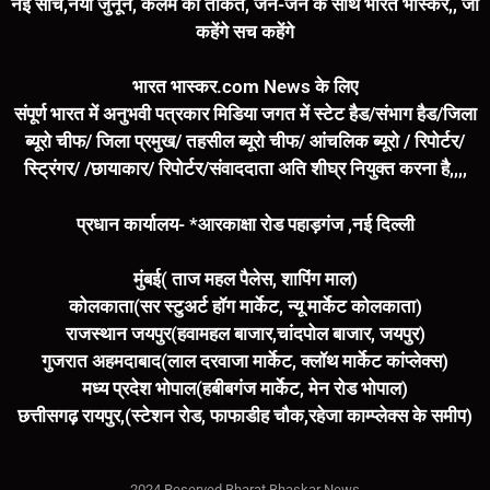
नई सोच,नया जुनून, कलम की ताकत, जन-जन के साथ भारत भास्कर,, जो
कहेंगे सच कहेंगे
भारत भास्कर.com News के लिए
संपूर्ण भारत में अनुभवी पत्रकार मिडिया जगत में स्टेट हैड/संभाग हैड/जिला
ब्यूरो चीफ/ जिला प्रमुख/ तहसील ब्यूरो चीफ/ आंचलिक ब्यूरो / रिपोर्टर/
स्ट्रिंगर/ /छायाकार/ रिपोर्टर/संवाददाता अति शीघ्र नियुक्त करना है,,,,
प्रधान कार्यालय- *आरकाक्षा रोड पहाड़गंज ,नई दिल्ली
मुंबई( ताज महल पैलेस, शापिंग माल)
कोलकाता(सर स्टुअर्ट हॉग मार्केट, न्यू मार्केट कोलकाता)
राजस्थान जयपुर(हवामहल बाजार,चांदपोल बाजार, जयपुर)
गुजरात अहमदाबाद(लाल दरवाजा मार्केट, क्लॉथ मार्केट कांप्लेक्स)
मध्य प्रदेश भोपाल(हबीबगंज मार्केट, मेन रोड भोपाल)
छत्तीसगढ़ रायपुर,(स्टेशन रोड, फाफाडीह चौक,रहेजा काम्प्लेक्स के समीप)
2024 Reserved Bharat Bhaskar News