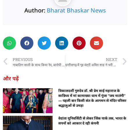
Author:
Bharat Bhaskar News
rketing Hack4U
 Network
zz4Ai
tal Convey
n Yatra
k Daman
w Schloar Hub
PREVIOUS
NEXT
नाबालिग साली के साथ किया रेप, आरोपी को मिली 20 साल की जेल
छत्तीसगढ़ में गृह मंत्री अमित शाह ने भरी हुंकार…
और पढ़ें
त्रिकालदर्शी गुरुदेव डॉ. श्री प्रेम साईं महाराज के
सान्निध्य में मां कामाख्या धाम में गूंजा “जय मातंगी”
— पहली बार किसी संत के आगमन से मंदिर परिसर
श्रद्धालुओं से उमड़ा
वेदांता यूनिवर्सिटी से लेकर जिंक पार्क तक, भारत के
सपनों को आकार दे रही कंपनी