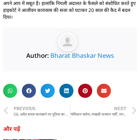
अपने आप में सबूत है। हालांकि निचली अदालत के फैसले को संशोधित करते हुए
हाइकोर्ट ने आजीवन कारावास की सजा को घटाकर 20 साल की कैद में बदल
दिया।
Author:
Bharat Bhaskar News
rketing Hack4U
 Network
zz4Ai
tal Convey
n Yatra
k Daman
w Schloar Hub
PREVIOUS
NEXT
CG: अवैध शराब कारखाने पर पुलिस का छापा, 4 आरोपी फरार
‘संविधान चलेगा, मजहबी फरमान नहीं’, राज्यसभा में वक्फ बिल पर गरजे सुधांशु त्रिवेदी
और पढ़ें