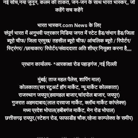
नई सोच,नया जुनून, कलम की ताकत, जन-जन के साथ भारत भास्कर,, जो
कहेंगे सच कहेंगे
भारत भास्कर.com News के लिए
संपूर्ण भारत में अनुभवी पत्रकार मिडिया जगत में स्टेट हैड/संभाग हैड/जिला
ब्यूरो चीफ/ जिला प्रमुख/ तहसील ब्यूरो चीफ/ आंचलिक ब्यूरो / रिपोर्टर/
स्ट्रिंगर/ /छायाकार/ रिपोर्टर/संवाददाता अति शीघ्र नियुक्त करना है,,,,
प्रधान कार्यालय- *आरकाक्षा रोड पहाड़गंज ,नई दिल्ली
मुंबई( ताज महल पैलेस, शापिंग माल)
कोलकाता(सर स्टुअर्ट हॉग मार्केट, न्यू मार्केट कोलकाता)
राजस्थान जयपुर(हवामहल बाजार,चांदपोल बाजार, जयपुर)
गुजरात अहमदाबाद(लाल दरवाजा मार्केट, क्लॉथ मार्केट कांप्लेक्स)
मध्य प्रदेश भोपाल(हबीबगंज मार्केट, मेन रोड भोपाल)
छत्तीसगढ़ रायपुर,(स्टेशन रोड, फाफाडीह चौक,रहेजा काम्प्लेक्स के समीप)